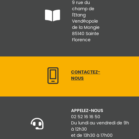
9 rue du
champ de
l'Etang
Vendéopole
de la Mongie
85140 Sainte
Florence
CONTACTEZ-
NOUS
APPELEZ-NOUS
02 52 16 16 50
Du lundi au vendredi de 9h
à 12h30
et de 13h30 à 17h00