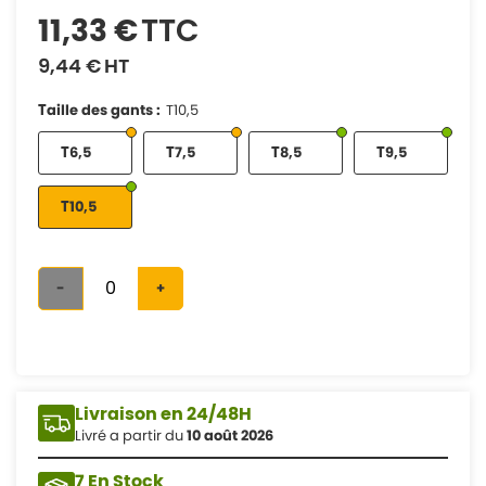
11,33 €
TTC
9,44 €
HT
Taille des gants
T10,5
T6,5
T7,5
T8,5
T9,5
T10,5
-
+
Livraison en 24/48H
Livré a partir du
10 août 2026
7 En Stock