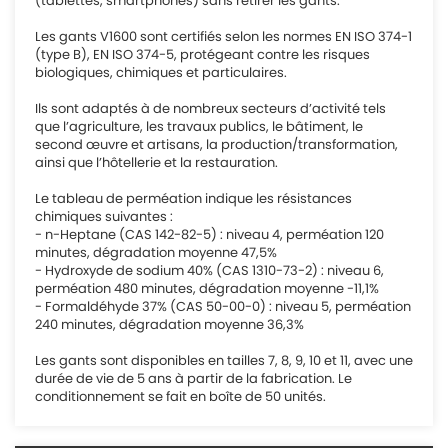
(tablettes, smartphones) sans retirer les gants.
Les gants V1600 sont certifiés selon les normes EN ISO 374-1
(type B), EN ISO 374-5, protégeant contre les risques
biologiques, chimiques et particulaires.
Ils sont adaptés à de nombreux secteurs d’activité tels
que l’agriculture, les travaux publics, le bâtiment, le
second œuvre et artisans, la production/transformation,
ainsi que l’hôtellerie et la restauration.
Le tableau de perméation indique les résistances
chimiques suivantes :
- n-Heptane (CAS 142-82-5) : niveau 4, perméation 120
minutes, dégradation moyenne 47,5%
- Hydroxyde de sodium 40% (CAS 1310-73-2) : niveau 6,
perméation 480 minutes, dégradation moyenne -11,1%
- Formaldéhyde 37% (CAS 50-00-0) : niveau 5, perméation
240 minutes, dégradation moyenne 36,3%
Les gants sont disponibles en tailles 7, 8, 9, 10 et 11, avec une
durée de vie de 5 ans à partir de la fabrication. Le
conditionnement se fait en boîte de 50 unités.