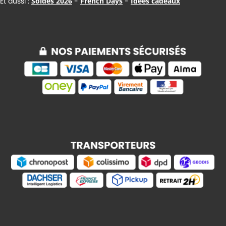
Et aussi :
Soldes 2026
-
French Days
-
Idées cadeaux