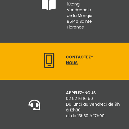
l'Etang
Vendéopole
de la Mongie
85140 Sainte
Florence
CONTACTEZ-
NOUS
APPELEZ-NOUS
02 52 16 16 50
Du lundi au vendredi de 9h
à 12h30
et de 13h30 à 17h00