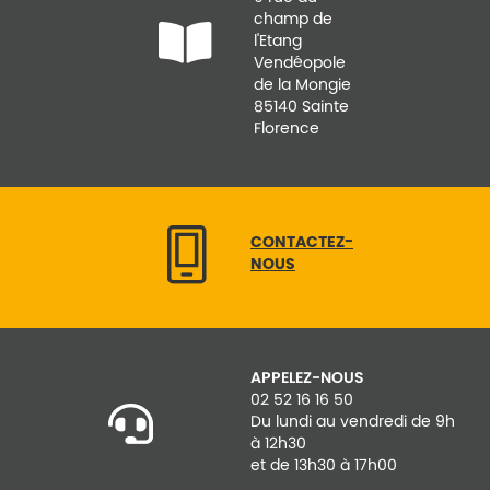
champ de
l'Etang
Vendéopole
de la Mongie
85140 Sainte
Florence
CONTACTEZ-
NOUS
APPELEZ-NOUS
02 52 16 16 50
Du lundi au vendredi de 9h
à 12h30
et de 13h30 à 17h00