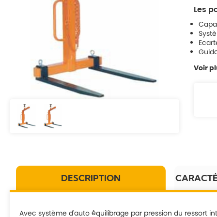
Les po
Capac
Systè
Ecar
Guida
Voir p
DESCRIPTION
CARACTÉ
Avec système d'auto équilibrage par pression du ressort i