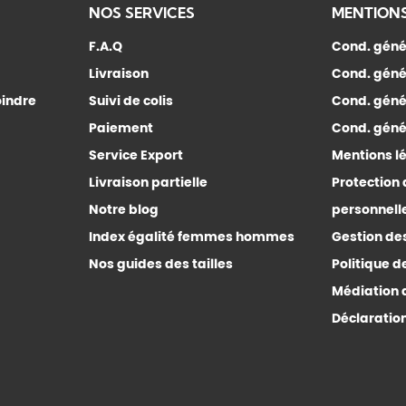
NOS SERVICES
MENTIONS
F.A.Q
Cond. géné
Livraison
Cond. géné
oindre
Suivi de colis
Cond. géné
Paiement
Cond. génér
Service Export
Mentions l
Livraison partielle
Protection
Notre blog
personnell
Index égalité femmes hommes
Gestion de
Nos guides des tailles
Politique d
Médiation 
Déclaration