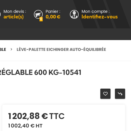
Mon devis :
Panier :
Mon compte :
article(s)
0,00 €
Identifiez-vous
0
BLE
LÈVE-PALETTE EICHINGER AUTO-ÉQUILIBRÉE
RÉGLABLE 600 KG-10541
1 202,88 €
TTC
1 002,40 €
HT