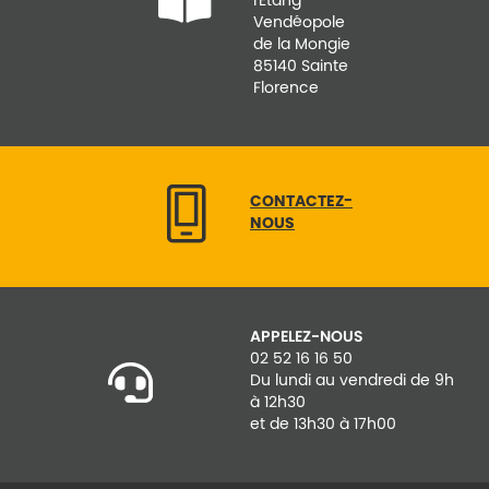
Vendéopole
de la Mongie
85140 Sainte
Florence
CONTACTEZ-
NOUS
APPELEZ-NOUS
02 52 16 16 50
Du lundi au vendredi de 9h
à 12h30
et de 13h30 à 17h00