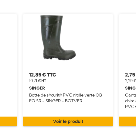
12,85 €
2,75
10,71 €
2,29 
SINGER
SING
Botte de sécurité PVC nitrile verte OB
Gant
FO SR - SINGER - BOTVER
chimi
PVC7
Voir le produit