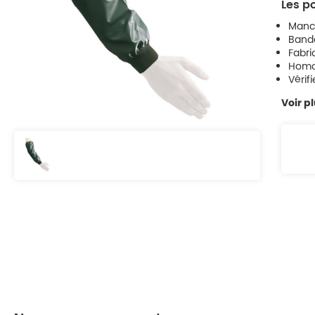
Les po
Manch
Bande
Fabri
Homol
Vérif
Voir p