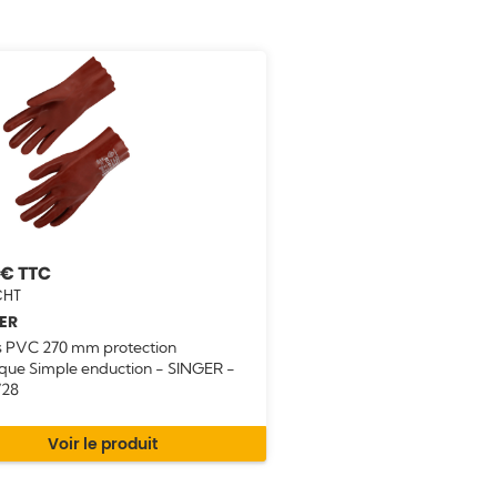
 €
€
ER
s PVC 270 mm protection
que Simple enduction - SINGER -
28
Voir le produit