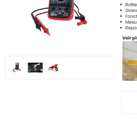
Boîti
Grand
Fonct
Mesur
Repos
Voir p