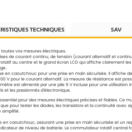
RISTIQUES TECHNIQUES
SAV
r toutes vos mesures électriques.
s de courant continu, de tension (courant alternatif et continu)
 rotatif au centre et le grand écran LCD qui affiche clairement les 
age.
ue en caoutchouc pour une prise en main sécurisée. Il affiche des
 V pour le courant alternatif. La mesure de résistance est possi
ètre est alimenté par une pile 9 V incluse pour une utilisation i
els et les passionnés d'électronique.
 essentiel pour des mesures électriques précises et fiables. Ce m
i que pour tester les diodes, les transistors et la continuité avec
simplifié.
e en caoutchouc, assurant une prise en main sécurisée et un rep
ndicateur de niveau de batterie. Le commutateur rotatif central fac