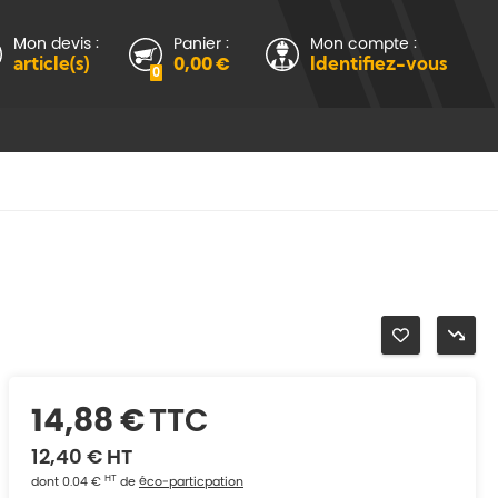
Mon devis :
Panier :
Mon compte :
article(s)
0,00 €
Identifiez-vous
0
14,88 €
TTC
12,40 €
HT
HT
dont 0.04 €
de
éco-particpation