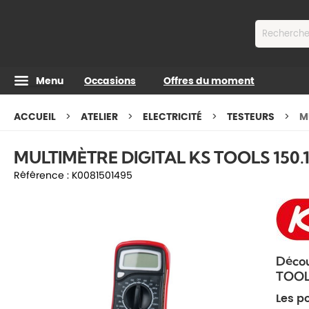
Contenu
Menu
Occasions
Offres du moment
ACCUEIL
ATELIER
ELECTRICITÉ
TESTEURS
M
MULTIMÈTRE DIGITAL KS TOOLS 150.1
Référence :
K0081501495
Décou
TOOLS
Les po