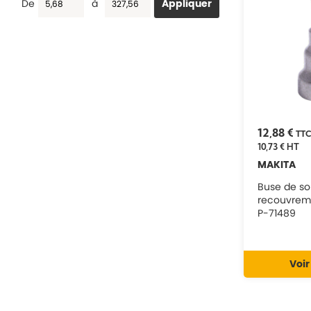
De
à
12,88 €
TT
10,73 €
HT
MAKITA
Buse de s
recouvreme
P-71489
Voir