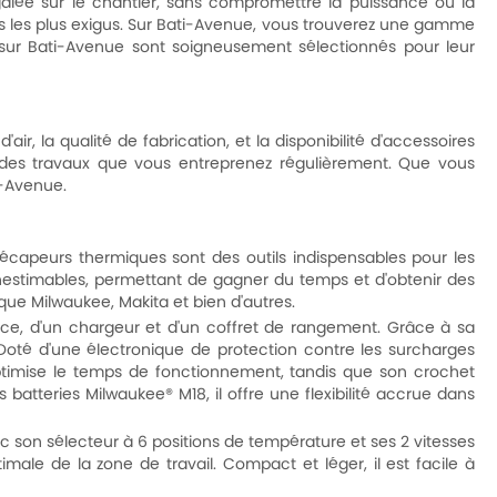
égalée sur le chantier, sans compromettre la puissance ou la
ts les plus exigus. Sur Bati-Avenue, vous trouverez une gamme
 sur Bati-Avenue sont soigneusement sélectionnés pour leur
ir, la qualité de fabrication, et la disponibilité d'accessoires
e des travaux que vous entreprenez régulièrement. Que vous
i-Avenue.
décapeurs thermiques sont des outils indispensables pour les
l inestimables, permettant de gagner du temps et d'obtenir des
ue Milwaukee, Makita et bien d'autres.
e, d'un chargeur et d'un coffret de rangement. Grâce à sa
 Doté d'une électronique de protection contre les surcharges
e optimise le temps de fonctionnement, tandis que son crochet
 batteries Milwaukee® M18, il offre une flexibilité accrue dans
c son sélecteur à 6 positions de température et ses 2 vitesses
timale de la zone de travail. Compact et léger, il est facile à