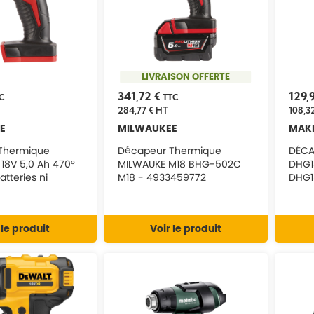
LIVRAISON OFFERTE
341,72 €
129,
C
TTC
284,77 €
HT
108,3
E
MILWAUKEE
MAK
Thermique
Décapeur Thermique
DÉCA
18V 5,0 Ah 470°
MILWAUKE M18 BHG-502C
DHG1
atteries ni
M18 - 4933459772
DHG1
n carton M18
933459771
 le produit
Voir le produit