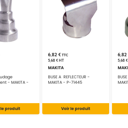
6,82 €
6,82
C
TTC
5,68 €
HT
5,68 €
MAKITA
MAK
oudage
BUSE A REFLECTEUR -
BUSE
nt - MAKITA -
MAKITA - P-71445
MAKI
 le produit
Voir le produit