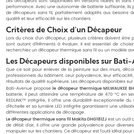
Les décapeurs sont disponibles en versions filaires et sans
performance. Avec une autonomie de batterie suffisante, ils 
de décapeurs sans fil, parfaitement adaptés aux besoins d
qualité et leur efficacité sur les chantiers.
Critères de Choix d'un Décapeur
Lors du choix d'un décapeur, plusieurs critères doivent être pr
sont autant d'éléments à évaluer. Il est essentiel de cho
recherchiez un décapeur thermique sans fil ou un modèle avec
Les Décapeurs disponibles sur Bati
Que ce soit pour enlever de la peinture sur des murs, décol
professionnels du bâtiment. Leur polyvalence, leur efficacité
résultats de qualité supérieure. Les décapeurs disponibles s
Bati-Avenue propose
le décapeur thermique MILWAUKEE B
batterie, il peut atteindre une température de 470 °C en se
REDLINK™ intégrée, il offre une durabilité exceptionnelle du
d'échelle et sa lumière LED intégrée garantissent une utilisat
différentes applications de décapage.
Le décapeur thermique sans fil Makita DHG181ZJ
est un outil 
de débit d'air, il offre une grande polyvalence pour diverses 
manipuler sur les chantiers. Ce décapeur est l'outil idéal pour 