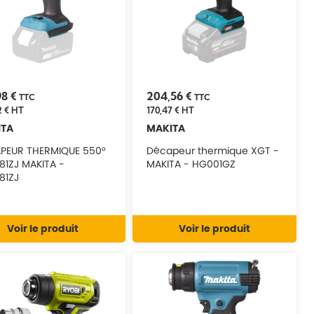
98 €
204,56 €
TTC
TTC
2 €
HT
170,47 €
HT
ITA
MAKITA
PEUR THERMIQUE 550°
Décapeur thermique XGT -
81ZJ MAKITA -
MAKITA - HG001GZ
81ZJ
Voir le produit
Voir le produit