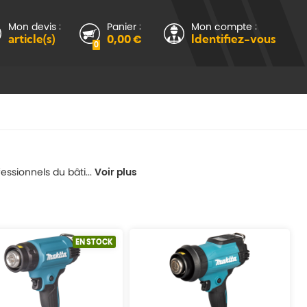
Mon devis :
Panier :
Mon compte :
article(s)
0,00 €
Identifiez-vous
0
ssionnels du bâti...
Voir plus
EN STOCK