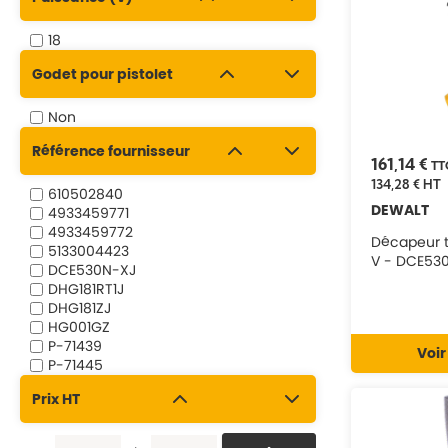
18
Godet pour pistolet
Non
Référence fournisseur
161,14 €
TT
134,28 €
HT
610502840
DEWALT
4933459771
4933459772
Décapeur t
5133004423
V - DCE5
DCE530N-XJ
DHG181RT1J
DHG181ZJ
HG001GZ
P-71439
Voir
P-71445
P-71489
Prix HT