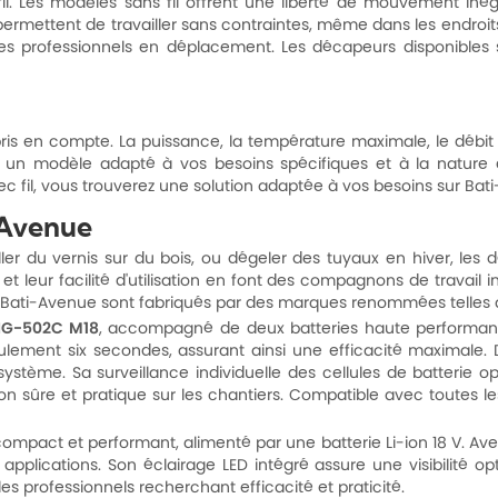
 fil. Les modèles sans fil offrent une liberté de mouvement in
permettent de travailler sans contraintes, même dans les endroi
es professionnels en déplacement. Les décapeurs disponibles
is en compte. La puissance, la température maximale, le débit d'a
isir un modèle adapté à vos besoins spécifiques et à la natur
 fil, vous trouverez une solution adaptée à vos besoins sur Bat
-Avenue
ler du vernis sur du bois, ou dégeler des tuyaux en hiver, les 
, et leur facilité d'utilisation en font des compagnons de travai
ur Bati-Avenue sont fabriqués par des marques renommées telles q
HG-502C M18
, accompagné de deux batteries haute performanc
ulement six secondes, assurant ainsi une efficacité maximale.
 système. Sa surveillance individuelle des cellules de batteri
ion sûre et pratique sur les chantiers. Compatible avec toutes les
compact et performant, alimenté par une batterie Li-ion 18 V. Ave
applications. Son éclairage LED intégré assure une visibilité op
les professionnels recherchant efficacité et praticité.