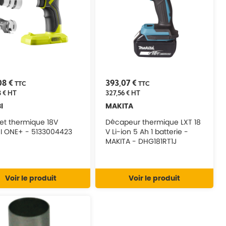
08 €
393,07 €
TTC
TTC
 €
HT
327,56 €
HT
I
MAKITA
let thermique 18V
Décapeur thermique LXT 18
I ONE+ - 5133004423
V Li-ion 5 Ah 1 batterie -
MAKITA - DHG181RT1J
Voir le produit
Voir le produit