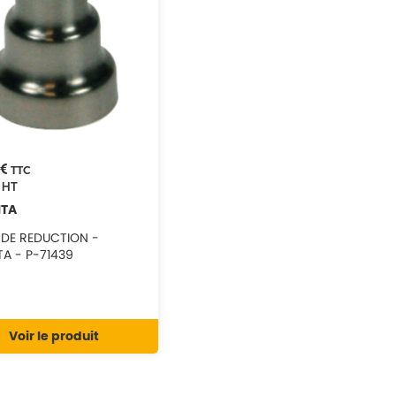
 €
TTC
HT
ITA
 DE REDUCTION -
TA - P-71439
Voir le produit