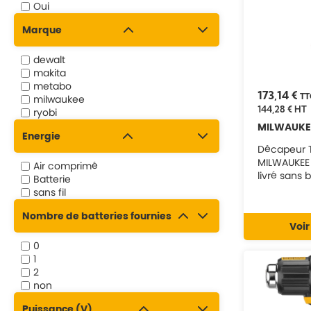
Oui
Marque
dewalt
makita
metabo
173,14 €
TT
milwaukee
144,28 €
HT
ryobi
MILWAUKE
Energie
Décapeur 
MILWAUKEE 
Air comprimé
livré sans b
Batterie
chargeur e
sans fil
BHG-0 - 4
Nombre de batteries fournies
Voir
0
1
2
non
Puissance (V)