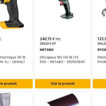
240,73 €
125,
C
TTC
200,61 €
HT
104,23
METABO
RYOB
hermique XR 18
Décapeur 18V HG 18 LTX
Pisto
30N-XJ - DEWALT
500 - METABO - 610502840
RYOB
 le produit
Voir le produit