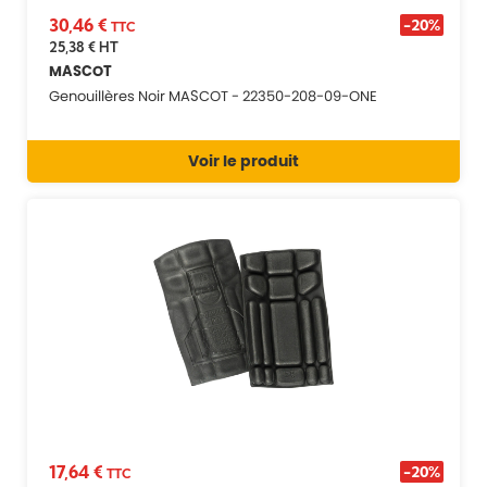
30,46 €
-20%
TTC
25,38 €
HT
MASCOT
Genouillères Noir MASCOT - 22350-208-09-ONE
Voir le produit
17,64 €
-20%
TTC