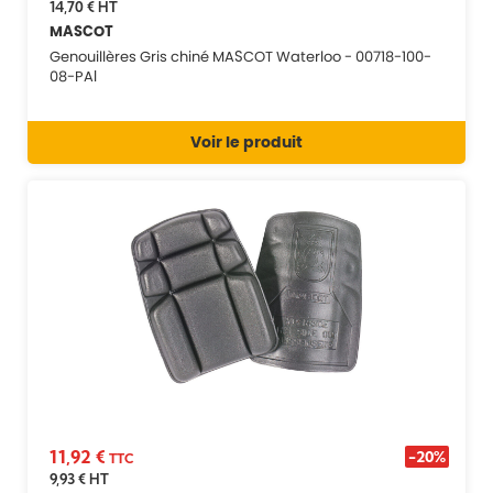
14,70 €
HT
MASCOT
Genouillères Gris chiné MASCOT Waterloo - 00718-100-
08-PAI
Voir le produit
11,92 €
-20%
TTC
9,93 €
HT