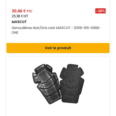
30,46 €
-20%
TTC
25,38 €
HT
MASCOT
Genouillères Noir/Gris clair MASCOT - 20118-915-0988-
ONE
Voir le produit