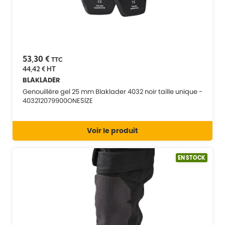
53,30 €
TTC
44,42 €
HT
BLAKLADER
Genouillère gel 25 mm Blaklader 4032 noir taille unique -
403212079900ONESIZE
Voir le produit
EN STOCK