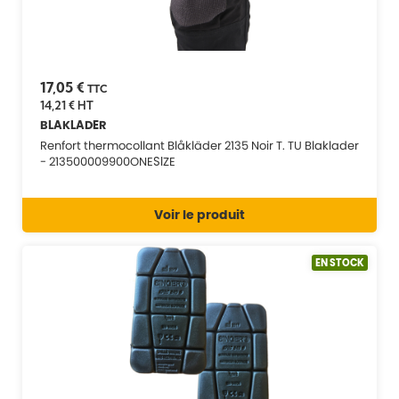
17,05 €
TTC
14,21 €
HT
BLAKLADER
Renfort thermocollant Blåkläder 2135 Noir T. TU Blaklader
- 213500009900ONESIZE
Voir le produit
EN STOCK