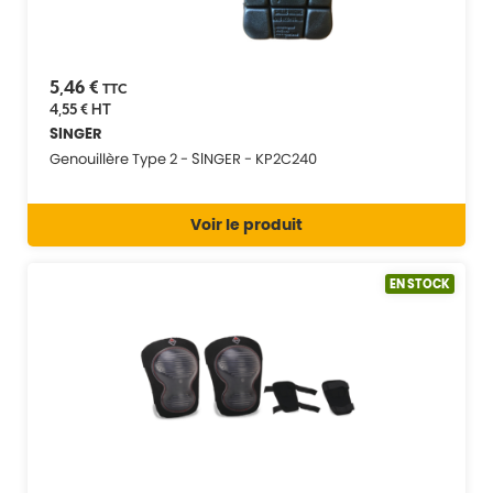
5,46 €
TTC
4,55 €
HT
SINGER
Genouillère Type 2 - SINGER - KP2C240
Voir le produit
EN STOCK