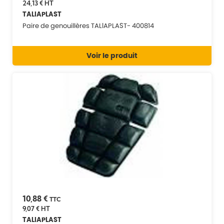
24,13 €
HT
TALIAPLAST
Paire de genouillères TALIAPLAST- 400814
Voir le produit
10,88 €
TTC
9,07 €
HT
TALIAPLAST