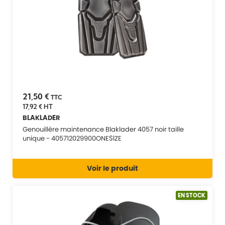
21,50 €
TTC
17,92 €
HT
BLAKLADER
Genouillère maintenance Blaklader 4057 noir taille
unique - 405712029900ONESIZE
Voir le produit
EN STOCK