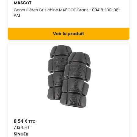
MASCOT
Genouillères Gris chiné MASCOT Grant - 00418-100-08-
PAI
Voir le produit
8,54 €
TTC
7,12 €
HT
SINGER