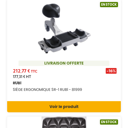
EN STOCK
LIVRAISON OFFERTE
212,77 €
-16%
TTC
177,31 €
HT
RUBI
SIÈGE ERGONOMIQUE SR-1 RUBI - 81999
Voir le produit
EN STOCK