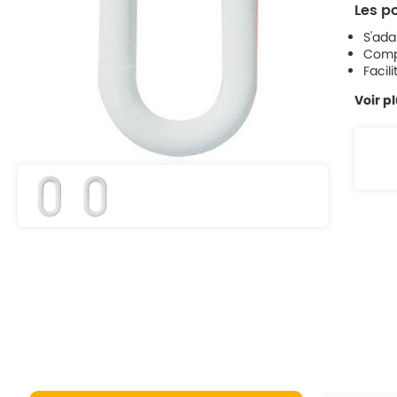
Les po
S'ada
Compa
Facil
Voir p