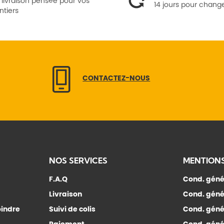
 livraison pensée pour vos
14 jours pour change
ntiers
CONTACTEZ-NOUS
NOS SERVICES
MENTIONS
F.A.Q
Cond. géné
Livraison
Cond. géné
oindre
Suivi de colis
Cond. géné