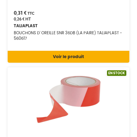
0,31 €
TTC
0,26 €
HT
TALIAPLAST
BOUCHONS D' OREILLE SNR 36DB (LA PAIRE) TALIAPLAST -
560617
Voir le produit
EN STOCK