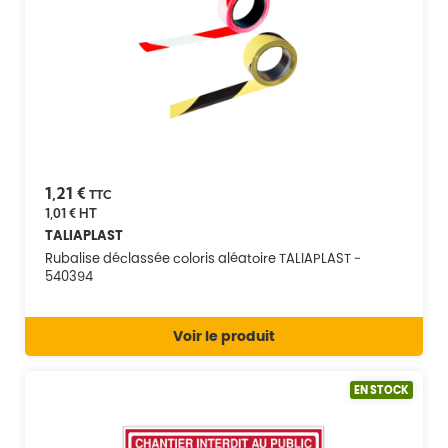
1,21 €
TTC
1,01 €
HT
TALIAPLAST
Rubalise déclassée coloris aléatoire TALIAPLAST -
540394
Voir le produit
EN STOCK