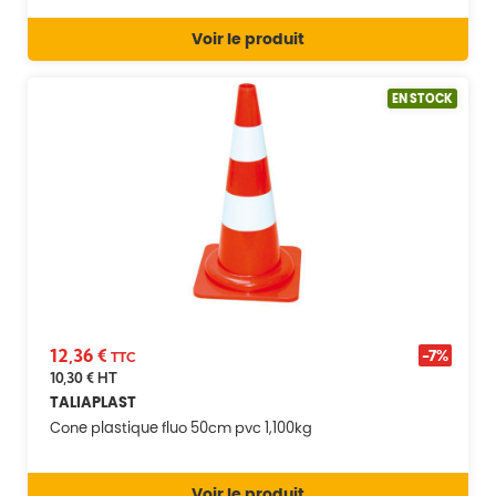
Voir le produit
EN STOCK
12,36 €
-7%
TTC
10,30 €
HT
TALIAPLAST
Cone plastique fluo 50cm pvc 1,100kg
Voir le produit