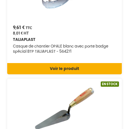
9,61 €
TTC
8,01 €
HT
TALIAPLAST
Casque de chantier OPALE blanc avec porte badge
spécial BTP TALIAPLAST - 564271
Voir le produit
EN STOCK