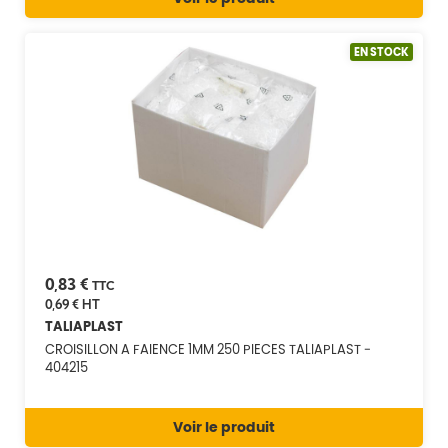
EN STOCK
0,83 €
TTC
0,69 €
HT
TALIAPLAST
CROISILLON A FAIENCE 1MM 250 PIECES TALIAPLAST -
404215
Voir le produit