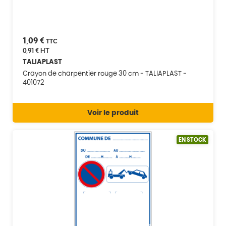
1,09 €
TTC
0,91 €
HT
TALIAPLAST
Crayon de charpentier rouge 30 cm - TALIAPLAST -
401072
Voir le produit
EN STOCK