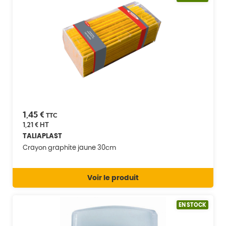
1,45 €
TTC
1,21 €
HT
TALIAPLAST
Crayon graphite jaune 30cm
Voir le produit
EN STOCK