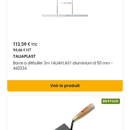
113,59 €
TTC
94,66 €
HT
TALIAPLAST
Barre à débuller 3m TALIAPLAST aluminium Ø 50 mm -
442334
Voir le produit
EN STOCK