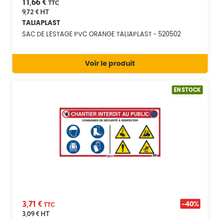
11,66 €
TTC
9,72 €
HT
TALIAPLAST
SAC DE LESTAGE PVC ORANGE TALIAPLAST - 520502
Voir le produit
EN STOCK
3,71 €
-40%
TTC
3,09 €
HT