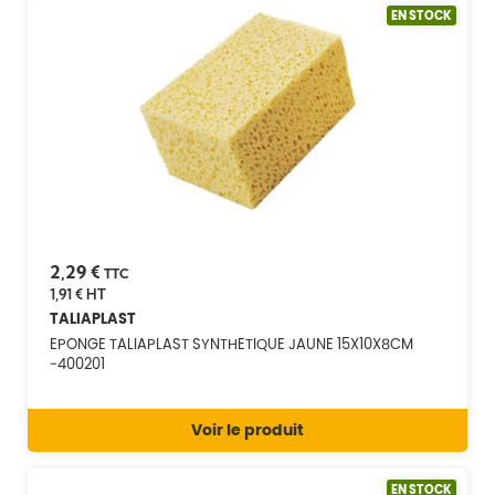
EN STOCK
2,29 €
TTC
1,91 €
HT
TALIAPLAST
EPONGE TALIAPLAST SYNTHETIQUE JAUNE 15X10X8CM
-400201
Voir le produit
EN STOCK