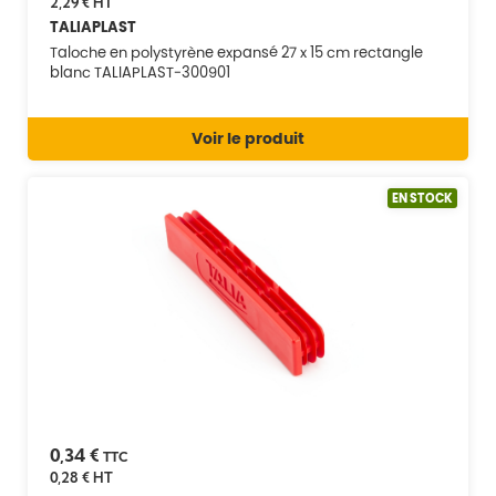
2,29 €
HT
TALIAPLAST
Taloche en polystyrène expansé 27 x 15 cm rectangle
blanc TALIAPLAST-300901
Voir le produit
EN STOCK
0,34 €
TTC
0,28 €
HT