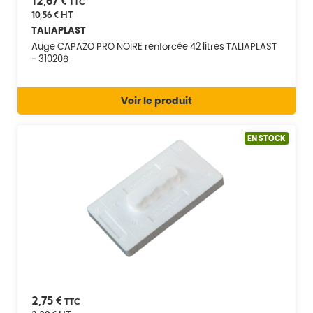
12,67 €
TTC
10,56 €
HT
TALIAPLAST
Auge CAPAZO PRO NOIRE renforcée 42 litres TALIAPLAST
- 310208
Voir le produit
EN STOCK
2,75 €
TTC