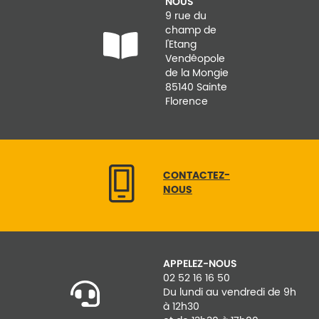
NOUS
9 rue du
champ de
l'Etang
Vendéopole
de la Mongie
85140 Sainte
Florence
CONTACTEZ-
NOUS
APPELEZ-NOUS
02 52 16 16 50
Du lundi au vendredi de 9h
à 12h30