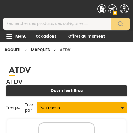
Contenu
0
Menu
Occasions
Offres du moment
ACCUEIL
MARQUES
ATDV
ATDV
ATDV
Ouvrir les filtres
Trier
Trier par
par