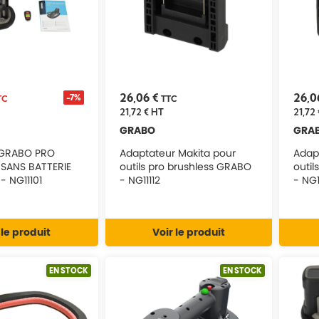
26,06 €
26,0
-7%
TC
TTC
21,72 €
HT
21,72 
GRABO
GRA
GRABO PRO
Adaptateur Makita pour
Adap
SANS BATTERIE
outils pro brushless GRABO
outil
- NG11101
- NG11112
- NG1
 le produit
Voir le produit
EN STOCK
EN STOCK