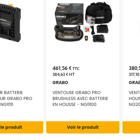
461,56 €
380,
TTC
384,63 €
HT
317,10
GRABO
GRA
R BATTERIE
VENTOUSE GRABO PRO
VENT
OUR GRABO PRO
BRUSHLESS AVEC BATTERIE
HOUS
G11111
EN HOUSSE - NG11100
NG2
 le produit
Voir le produit