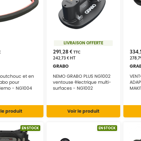
LIVRAISON OFFERTE
291,28 €
334,
C
TTC
242,73 €
HT
278,7
GRABO
GRA
aoutchouc et en
NEMO GRABO PLUS NG1002
VENT
abo pour
ventouse électrique multi-
ADAP
Nemo - NG1004
surfaces - NG1002
MAKI
 le produit
Voir le produit
EN STOCK
EN STOCK