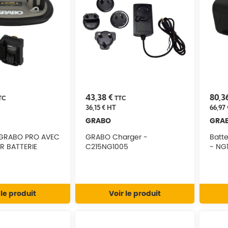
43,38 €
80,3
TC
TTC
36,15 €
HT
66,97 
GRABO
GRA
GRABO PRO AVEC
GRABO Charger -
Batt
R BATTERIE
C215NG1005
- NG
 le produit
Voir le produit