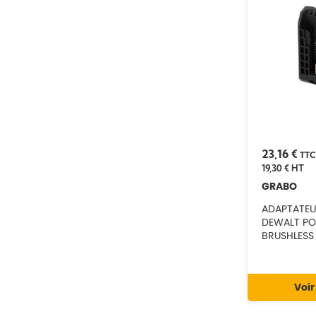
23,16 €
TTC
19,30 €
HT
GRABO
ADAPTATEU
DEWALT P
BRUSHLESS N
Voir