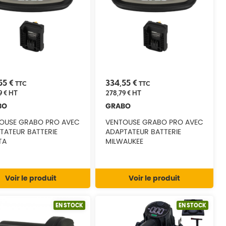
55 €
334,55 €
TTC
TTC
9 €
HT
278,79 €
HT
BO
GRABO
OUSE GRABO PRO AVEC
VENTOUSE GRABO PRO AVEC
TATEUR BATTERIE
ADAPTATEUR BATTERIE
TA
MILWAUKEE
Voir le produit
Voir le produit
EN STOCK
EN STOCK