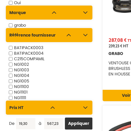
Oui
Marque
grabo
Référence fournisseur
287,08 €
T
239,23 €
HT
BATIPACK0003
BATIPACK0004
GRABO
C215COMPAMIL
VENTOUSE 
NG1002
BRUSHLESS 
NG1003
EN HOUSSE 
NG1004
NG1005
NG11100
NG11101
Voir
NG11111
NG11112
Prix HT
NG11113
NG11114
NG2001
De
à
NG2002