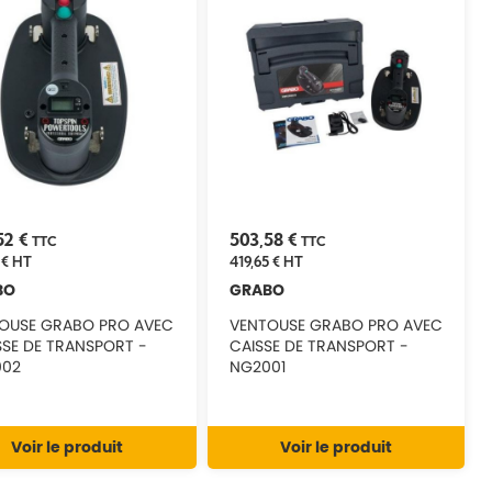
52 €
503,58 €
TTC
TTC
 €
HT
419,65 €
HT
BO
GRABO
OUSE GRABO PRO AVEC
VENTOUSE GRABO PRO AVEC
SE DE TRANSPORT -
CAISSE DE TRANSPORT -
002
NG2001
Voir le produit
Voir le produit