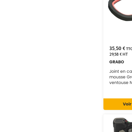
NG4001
35,50 €
TT
29,58 €
HT
GRABO
Joint en c
mousse Gr
ventouse 
Voir