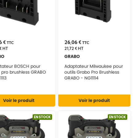
6 €
26,06 €
TTC
TTC
€
HT
21,72 €
HT
BO
GRABO
tateur BOSCH pour
Adaptateur Milwaukee pour
s pro brushless GRABO
outils Grabo Pro Brushless
1113
GRABO - NG11114
Voir le produit
Voir le produit
EN STOCK
EN STOCK