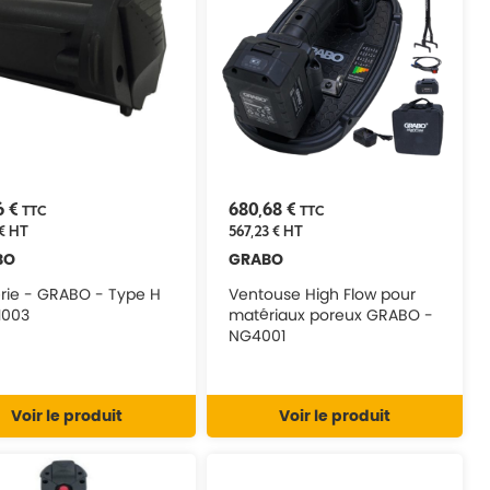
6 €
680,68 €
TTC
TTC
€
HT
567,23 €
HT
BO
GRABO
erie - GRABO - Type H
Ventouse High Flow pour
1003
matériaux poreux GRABO -
NG4001
Voir le produit
Voir le produit