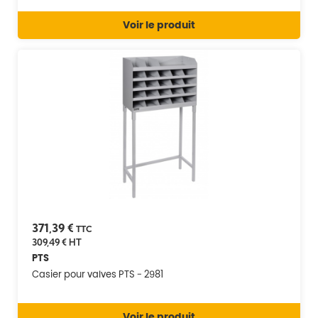
Voir le produit
371,39 €
TTC
309,49 €
HT
PTS
Casier pour valves PTS - 2981
Voir le produit