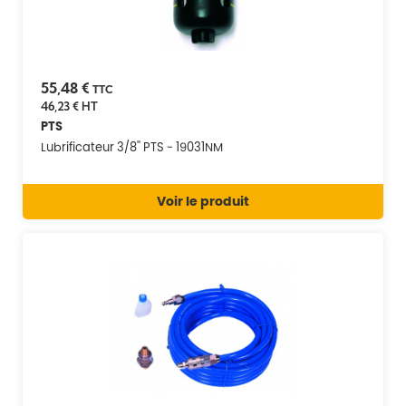
55,48 €
TTC
46,23 €
HT
PTS
Lubrificateur 3/8'' PTS - 19031NM
Voir le produit