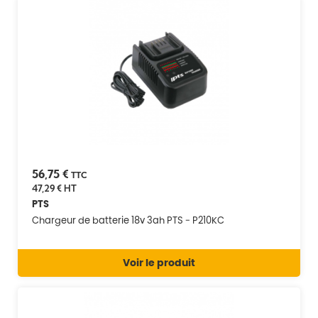
56,75 €
TTC
47,29 €
HT
PTS
Chargeur de batterie 18v 3ah PTS - P210KC
Voir le produit