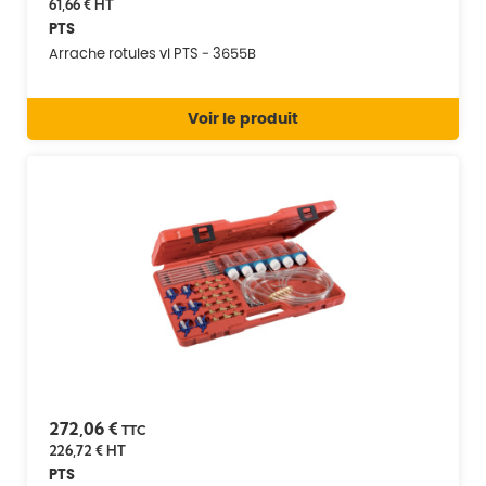
61,66 €
HT
PTS
Arrache rotules vl PTS - 3655B
Voir le produit
272,06 €
TTC
226,72 €
HT
PTS