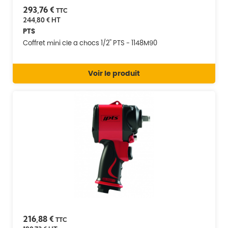
293,76 €
TTC
244,80 €
HT
PTS
Coffret mini cle a chocs 1/2'' PTS - 1148M90
Voir le produit
216,88 €
TTC