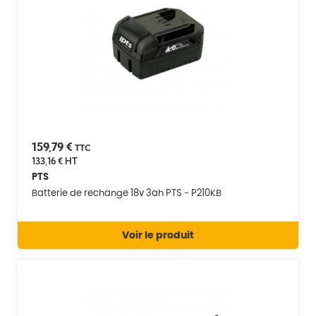
159,79 €
TTC
133,16 €
HT
PTS
Batterie de rechange 18v 3ah PTS - P210KB
Voir le produit