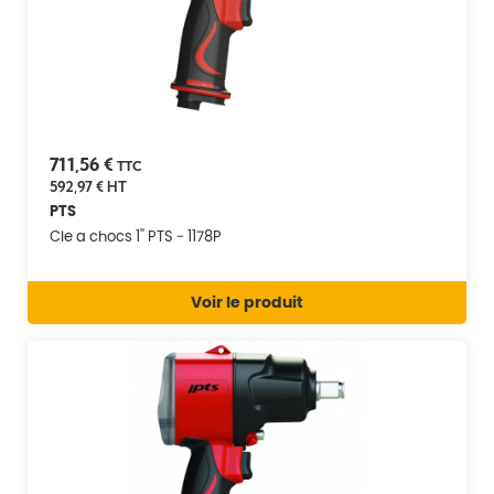
711,56 €
TTC
592,97 €
HT
PTS
Cle a chocs 1'' PTS - 1178P
Voir le produit