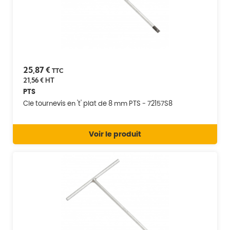
25,87 €
TTC
21,56 €
HT
PTS
Cle tournevis en 't' plat de 8 mm PTS - 72157S8
Voir le produit