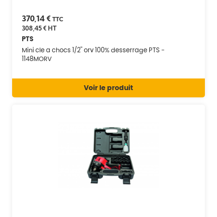
370,14 €
TTC
308,45 €
HT
PTS
Mini cle a chocs 1/2'' orv 100% desserrage PTS -
1148MORV
Voir le produit