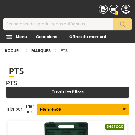
Contenu
0
Menu
Occasions
Offres du moment
ACCUEIL
MARQUES
PTS
PTS
PTS
Ouvrir les filtres
Trier
Trier par
par
EN STOCK