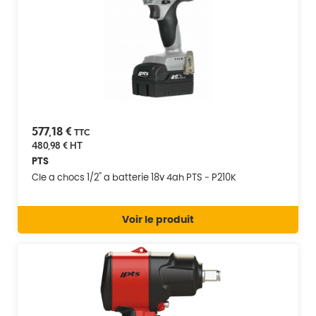
577,18 €
TTC
480,98 €
HT
PTS
Cle a chocs 1/2'' a batterie 18v 4ah PTS - P210K
Voir le produit