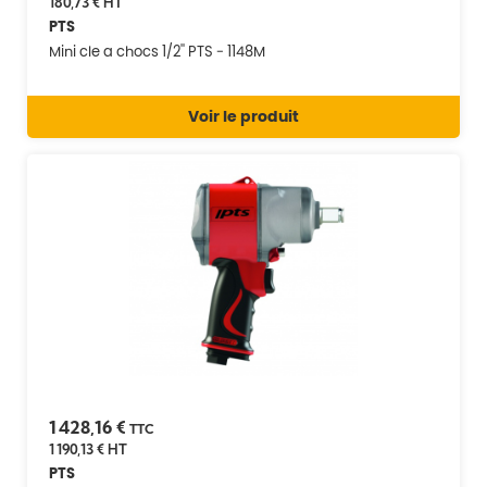
180,73 €
HT
PTS
Mini cle a chocs 1/2'' PTS - 1148M
Voir le produit
1 428,16 €
TTC
1 190,13 €
HT
PTS