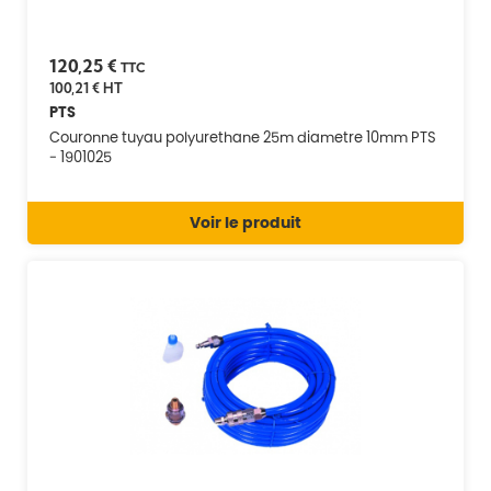
120,25 €
TTC
100,21 €
HT
PTS
Couronne tuyau polyurethane 25m diametre 10mm PTS
- 1901025
Voir le produit