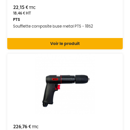
22,15 €
TTC
18,46 €
HT
PTS
Soufflette composite buse metal PTS - 1852
Voir le produit
226,76 €
TTC