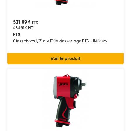
521,89 €
TTC
434,91 €
HT
PTS
Cle a chocs 1/2'' orv 100% desserrage PTS - 1148ORV
Voir le produit