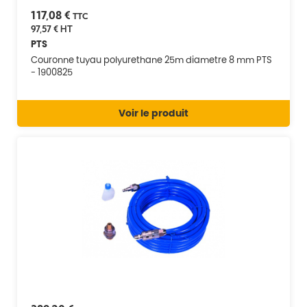
117,08 €
TTC
97,57 €
HT
PTS
Couronne tuyau polyurethane 25m diametre 8 mm PTS
- 1900825
Voir le produit