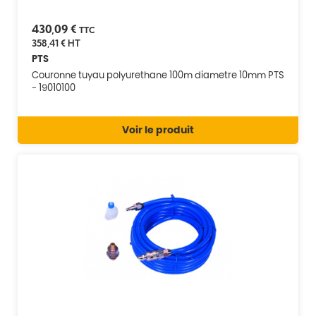
430,09 €
TTC
358,41 €
HT
PTS
Couronne tuyau polyurethane 100m diametre 10mm PTS
- 19010100
Voir le produit