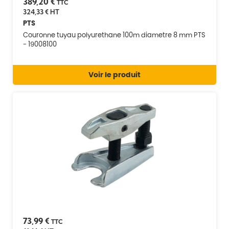
389,20 €
TTC
324,33 €
HT
PTS
Couronne tuyau polyurethane 100m diametre 8 mm PTS
- 19008100
Voir le produit
73,99 €
TTC