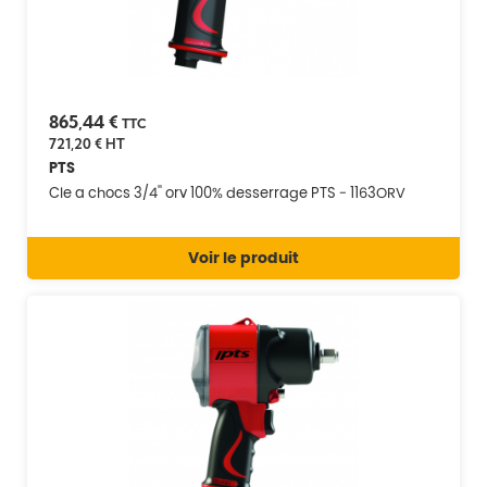
865,44 €
TTC
721,20 €
HT
PTS
Cle a chocs 3/4'' orv 100% desserrage PTS - 1163ORV
Voir le produit