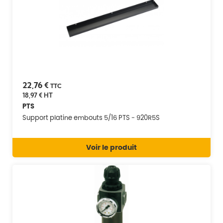
22,76 €
TTC
18,97 €
HT
PTS
Support platine embouts 5/16 PTS - 920R5S
Voir le produit