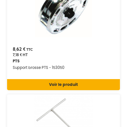
8,62 €
TTC
7,18 €
HT
PTS
Support brosse PTS - 153050
Voir le produit