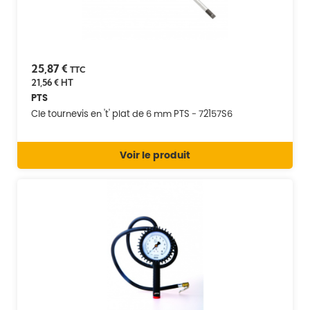
25,87 €
TTC
21,56 €
HT
PTS
Cle tournevis en 't' plat de 6 mm PTS - 72157S6
Voir le produit