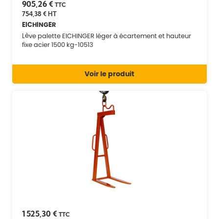
905,26 €
TTC
754,38 €
HT
EICHINGER
Lève palette EICHINGER léger à écartement et hauteur
fixe acier 1500 kg-10513
Voir le produit
1 525,30 €
TTC