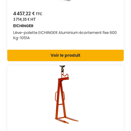
4 457,22 €
TTC
3 714,35 €
HT
EICHINGER
Léve-palette EICHINGER Aluminium écartement fixe 600
Kg-1051A
Voir le produit