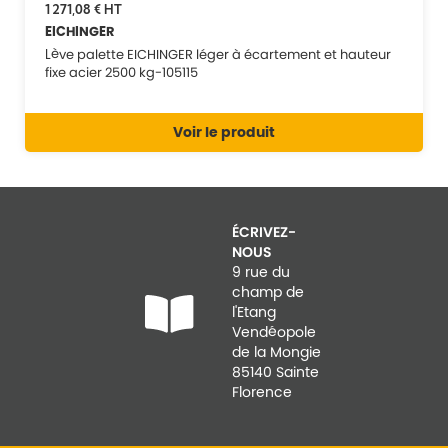
1 271,08 €
HT
EICHINGER
Lève palette EICHINGER léger à écartement et hauteur
fixe acier 2500 kg-105115
Voir le produit
ÉCRIVEZ-
NOUS
9 rue du
champ de
l'Etang
Vendéopole
de la Mongie
85140 Sainte
Florence