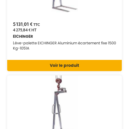
5 131,01 €
TTC
4 275,84 €
HT
EICHINGER
Léve-palette EICHINGER Aluminium écartement fixe 1500
Kg-1051A
Voir le produit