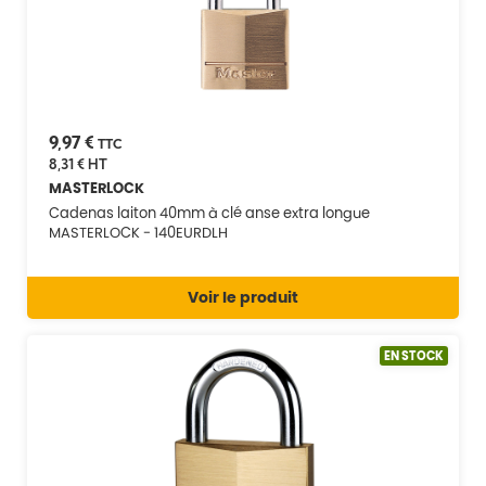
9,97 €
TTC
8,31 €
HT
MASTERLOCK
Cadenas laiton 40mm à clé anse extra longue
MASTERLOCK - 140EURDLH
Voir le produit
EN STOCK