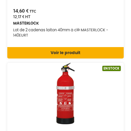
14,60 €
TTC
12,17 €
HT
MASTERLOCK
Lot de 2 cadenas laiton 40mm à clé MASTERLOCK -
140EURT
Voir le produit
EN STOCK