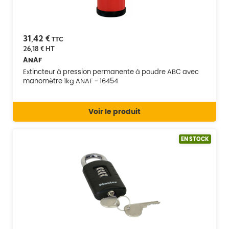
31,42 €
TTC
26,18 €
HT
ANAF
Extincteur à pression permanente à poudre ABC avec
manomètre 1kg ANAF - 16454
Voir le produit
EN STOCK