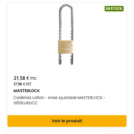
EN STOCK
21,58 €
TTC
17,98 €
HT
MASTERLOCK
Cadenas Laiton - Anse Ajustable MASTERLOCK -
1950EURDCC
Voir le produit