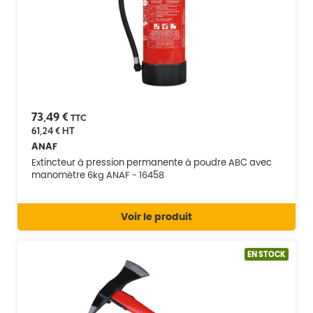
73,49 €
TTC
61,24 €
HT
ANAF
Extincteur à pression permanente à poudre ABC avec
manomètre 6kg ANAF - 16458
Voir le produit
EN STOCK