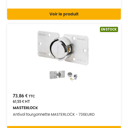
Voir le produit
EN STOCK
73,86 €
TTC
61,55 €
HT
MASTERLOCK
Antivol fourgonnette MASTERLOCK - 736EURD