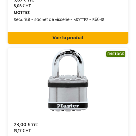
TTC
8,06 €
HT
MOTTEZ
Securikit - sachet de visserie - MOTTEZ - B504S
Voir le produit
EN STOCK
23,00 €
TTC
19,17 €
HT