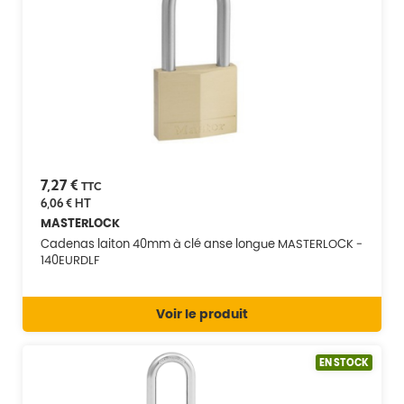
7,27 €
TTC
6,06 €
HT
MASTERLOCK
Cadenas laiton 40mm à clé anse longue MASTERLOCK -
140EURDLF
Voir le produit
EN STOCK