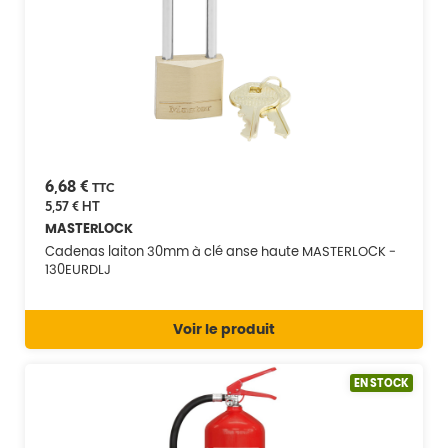
6,68 €
TTC
5,57 €
HT
MASTERLOCK
Cadenas laiton 30mm à clé anse haute MASTERLOCK -
130EURDLJ
Voir le produit
EN STOCK