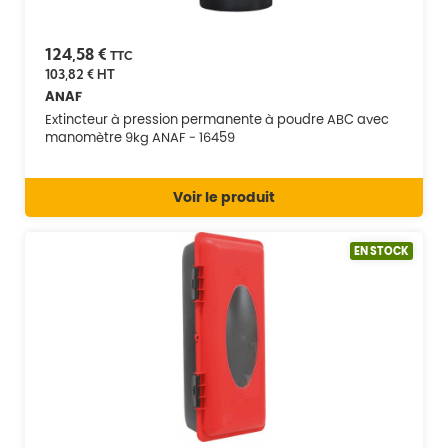
124,58 €
TTC
103,82 €
HT
ANAF
Extincteur à pression permanente à poudre ABC avec
manomètre 9kg ANAF - 16459
Voir le produit
EN STOCK