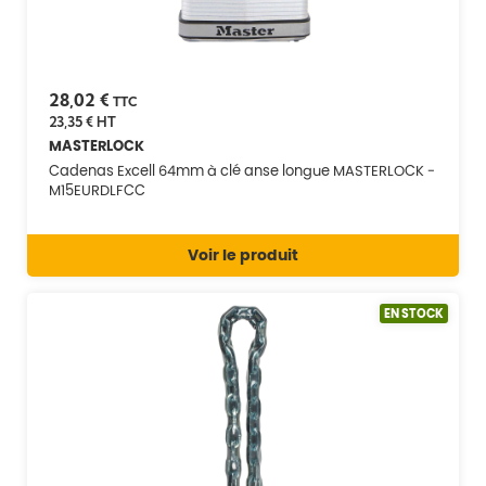
28,02 €
TTC
23,35 €
HT
MASTERLOCK
Cadenas Excell 64mm à clé anse longue MASTERLOCK -
M15EURDLFCC
Voir le produit
EN STOCK