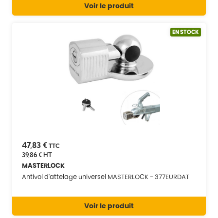
Voir le produit
EN STOCK
47,83 €
TTC
39,86 €
HT
MASTERLOCK
Antivol d'attelage universel MASTERLOCK - 377EURDAT
Voir le produit