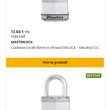
13,84 €
TTC
11,53 €
HT
MASTERLOCK
Cadenas Excell 45mm à clé MASTERLOCK - M1EURDLFCC
Voir le produit
EN STOCK