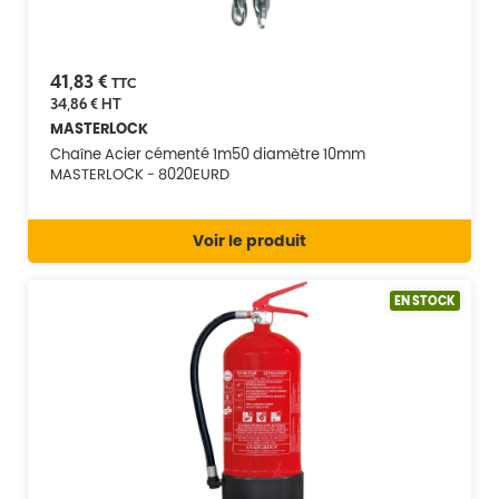
41,83 €
TTC
34,86 €
HT
MASTERLOCK
Chaîne Acier cémenté 1m50 diamètre 10mm
MASTERLOCK - 8020EURD
Voir le produit
EN STOCK