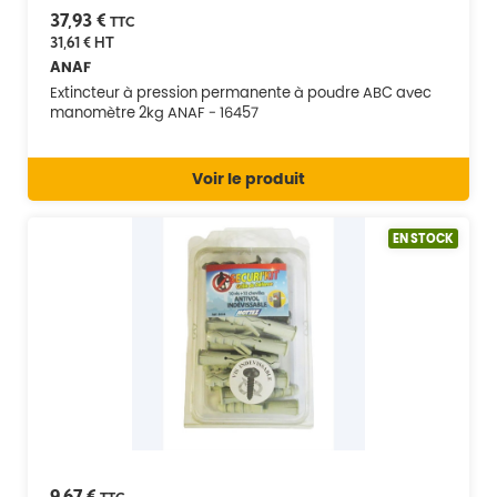
37,93 €
TTC
31,61 €
HT
ANAF
Extincteur à pression permanente à poudre ABC avec
manomètre 2kg ANAF - 16457
Voir le produit
EN STOCK
9,67 €