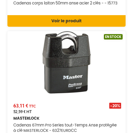
Cadenas corps laiton 50mm anse acier 2 clés - - 15773
Voir le produit
EN STOCK
63,11 €
-20%
TTC
52,59 €
HT
MASTERLOCK
Cadenas 67mm Pro Series tout-Temps Anse protégée
à clé MASTERLOCK - 6327EURDCC