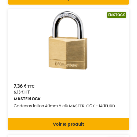
EN STOCK
7,36 €
TTC
6,13 €
HT
MASTERLOCK
Cadenas laiton 40mm à clé MASTERLOCK - 140EURD
Voir le produit