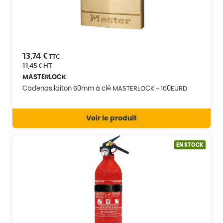
13,74 €
TTC
11,45 €
HT
MASTERLOCK
Cadenas laiton 60mm à clé MASTERLOCK - 160EURD
Voir le produit
EN STOCK