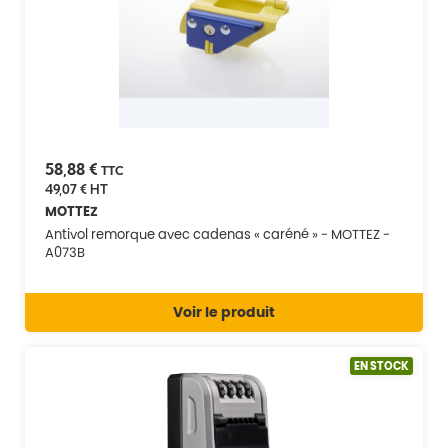
58,88 €
TTC
49,07 €
HT
MOTTEZ
Antivol remorque avec cadenas « caréné » - MOTTEZ -
A073B
Voir le produit
EN STOCK