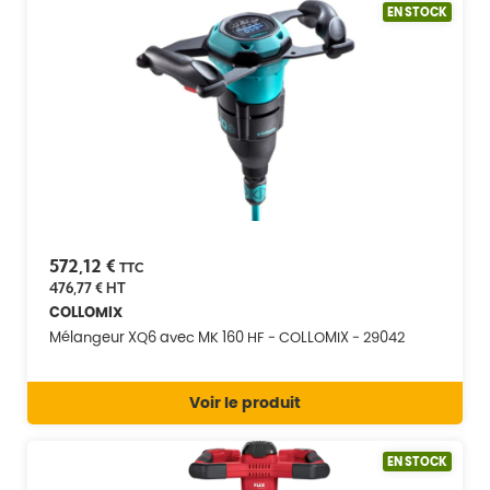
EN STOCK
572,12 €
TTC
476,77 €
HT
COLLOMIX
Mélangeur XQ6 avec MK 160 HF - COLLOMIX - 29042
Voir le produit
EN STOCK