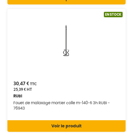
EN STOCK
30,47 €
TTC
25,39 €
HT
RUBI
Fouet de malaxage mortier colle m-140-fi 3h RUBI -
76943
Voir le produit