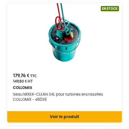
EN STOCK
179,76 €
TTC
149,80 €
HT
COLLOMIX
Seau MIXER-CLEAN 34L pour turbines encrassées
COLLOMIX - 46036
Voir le produit