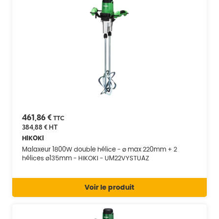
461,86 €
TTC
384,88 €
HT
HIKOKI
Malaxeur 1800W double hélice - ø max 220mm + 2
hélices ø135mm - HIKOKI - UM22VYSTUAZ
Voir le produit