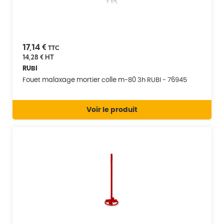
17,14 €
TTC
14,28 €
HT
RUBI
Fouet malaxage mortier colle m-80 3h RUBI - 76945
Voir le produit