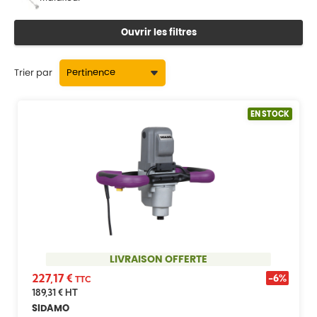
Ouvrir les filtres
Trier par
EN STOCK
LIVRAISON OFFERTE
227,17 €
-6%
TTC
189,31 €
HT
SIDAMO