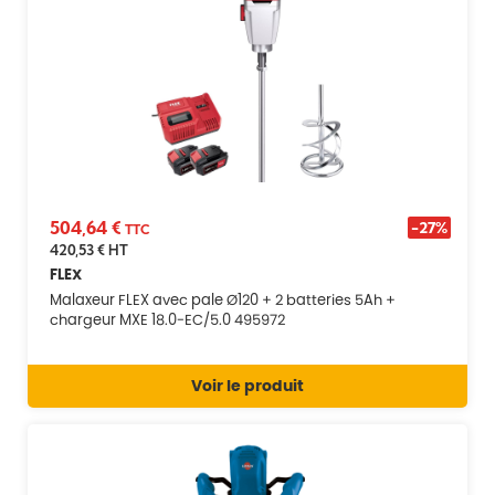
504,64 €
-27%
TTC
420,53 €
HT
FLEX
Malaxeur FLEX avec pale Ø120 + 2 batteries 5Ah +
chargeur MXE 18.0-EC/5.0 495972
Voir le produit