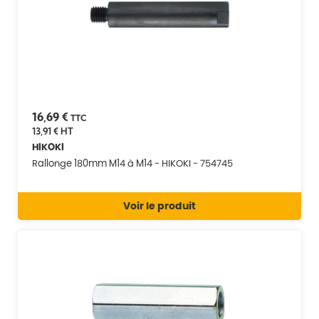
16,69 €
TTC
13,91 €
HT
HIKOKI
Rallonge 180mm M14 à M14 - HIKOKI - 754745
Voir le produit