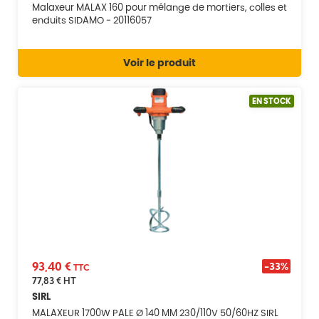
Malaxeur MALAX 160 pour mélange de mortiers, colles et
enduits SIDAMO - 20116057
Voir le produit
EN STOCK
93,40 €
-33%
TTC
77,83 €
HT
SIRL
MALAXEUR 1700W PALE Ø 140 MM 230/110V 50/60HZ SIRL