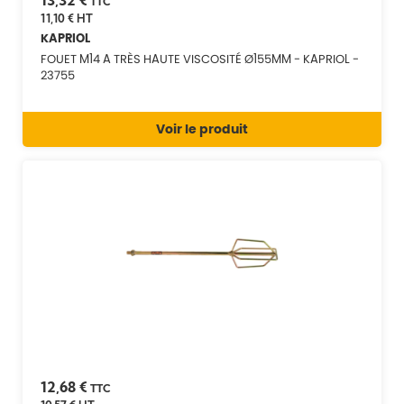
TTC
11,10 €
HT
KAPRIOL
FOUET M14 A TRÈS HAUTE VISCOSITÉ Ø155MM - KAPRIOL -
23755
Voir le produit
12,68 €
TTC