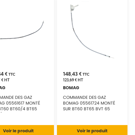
84 €
148,43 €
TTC
TTC
 €
HT
123,69 €
HT
AG
BOMAG
ANDE DES GAZ
COMMANDE DES GAZ
G 05561617 MONTÉ
BOMAG 05561724 MONTÉ
BT60 BT60/4 BT65
SUR BT60 BT65 BVT 65
/4
Voir le produit
Voir le produit