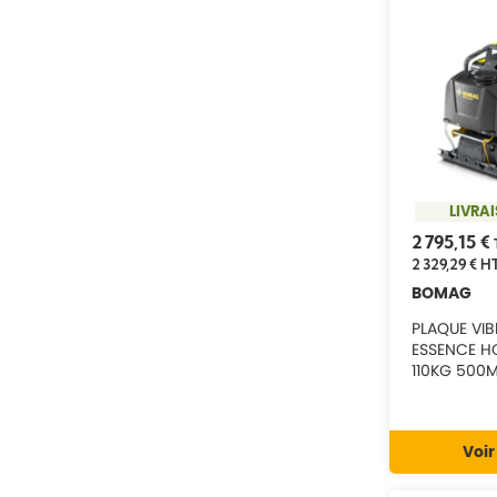
70000019
77522034
77523000
77523003
77523004
LIVRA
2 795,15 €
2 329,29 €
H
BOMAG
PLAQUE VI
ESSENCE H
110KG 500
Voir