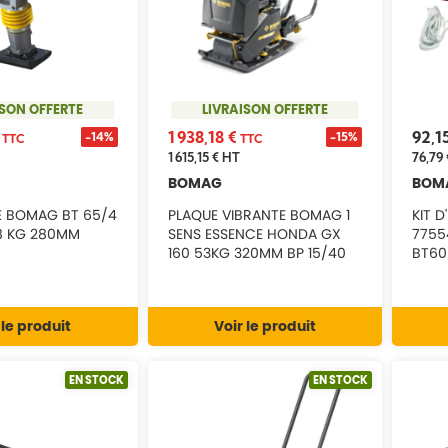
ISON OFFERTE
LIVRAISON OFFERTE
€
1 938,18 €
92,1
-14%
-15%
TTC
TTC
1 615,15 €
HT
76,79 
BOMAG
BOM
E BOMAG BT 65/4
PLAQUE VIBRANTE BOMAG 1
KIT 
8 KG 280MM
SENS ESSENCE HONDA GX
7755
160 53KG 320MM BP 15/40
BT60
 le produit
Voir le produit
EN STOCK
EN STOCK