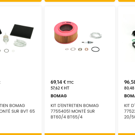
69,14 €
96,5
C
TTC
57,62 €
HT
80,48
BOMAG
BOM
ETIEN BOMAG
KIT D'ENTRETIEN BOMAG
KIT 
MONTÉ SUR BVT 65
77554051 MONTÉ SUR
7752
BT60/4 BT65/4
20/5