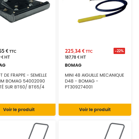
55 €
225,34 €
-22%
TTC
TTC
 €
HT
187,78 €
HT
AG
BOMAG
T DE FRAPPE - SEMELLE
MINI 48 AIGUILLE MECANIQUE
MM BOMAG 54002090
D48 - BOMAG -
É SUR BT60/ BT65/4
PT309274001
D
Voir le produit
Voir le produit