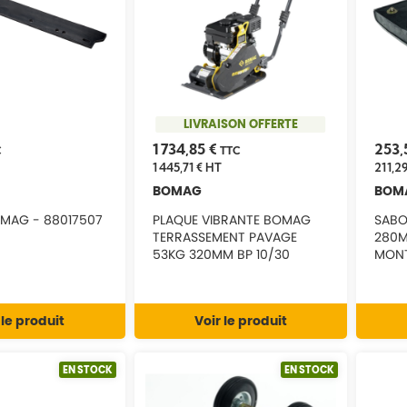
LIVRAISON OFFERTE
1 734,85 €
253,
C
TTC
1 445,71 €
HT
211,29
BOMAG
BOM
OMAG - 88017507
PLAQUE VIBRANTE BOMAG
SABO
TERRASSEMENT PAVAGE
280
53KG 320MM BP 10/30
MONT
BT80
 le produit
Voir le produit
EN STOCK
EN STOCK