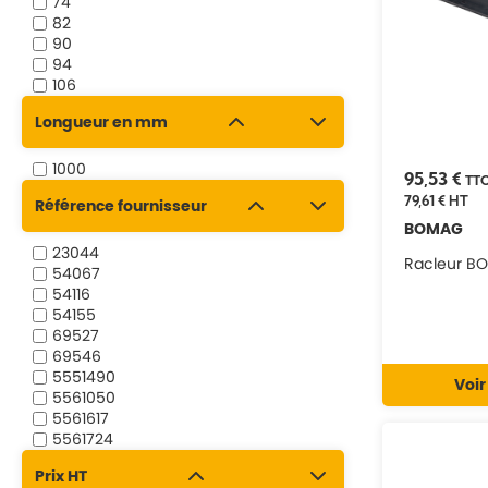
74
82
90
94
106
108
Longueur en mm
217
391
451
1000
95,53 €
TT
79,61 €
HT
Référence fournisseur
BOMAG
23044
Racleur B
54067
54116
54155
69527
69546
5551490
Voir
5561050
5561617
5561724
5566580
Prix HT
5727224