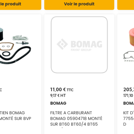
 le produit
Voir le produit
11,00 €
205,
C
TTC
9,17 €
HT
171,10
BOMAG
BOM
ETIEN BOMAG
FILTRE A CARBURANT
KIT 
MONTÉ SUR BVP
BOMAG 05904718 MONTÉ
7755
SUR BT60 BT60/4 BT65
D
BT65/4