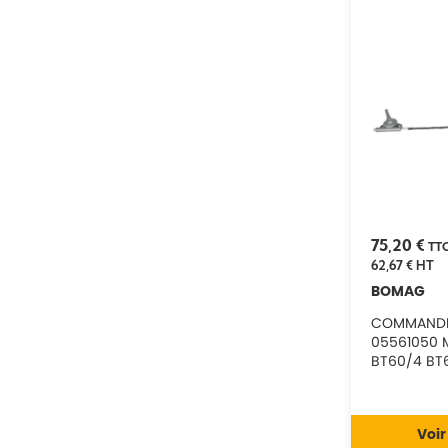
75,20 €
TT
62,67 €
HT
BOMAG
COMMAND
05561050 
BT60/4 BT
Voir