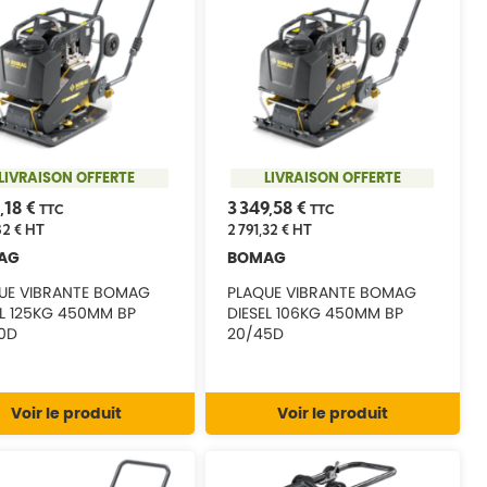
LIVRAISON OFFERTE
LIVRAISON OFFERTE
,18 €
3 349,58 €
TTC
TTC
82 €
HT
2 791,32 €
HT
AG
BOMAG
UE VIBRANTE BOMAG
PLAQUE VIBRANTE BOMAG
EL 125KG 450MM BP
DIESEL 106KG 450MM BP
0D
20/45D
Voir le produit
Voir le produit