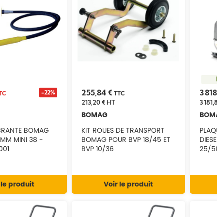
255,84 €
3 818
-22%
TC
TTC
213,20 €
HT
3 181,
BOMAG
BOM
VIBRANTE BOMAG
KIT ROUES DE TRANSPORT
PLAQ
 MM MINI 38 -
BOMAG POUR BVP 18/45 ET
DIES
001
BVP 10/36
25/5
 le produit
Voir le produit