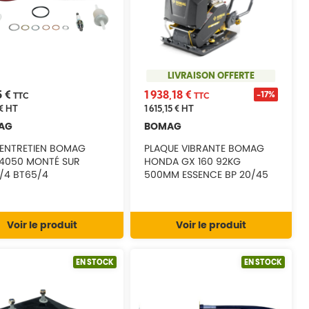
LIVRAISON OFFERTE
5 €
1 938,18 €
-17%
TTC
TTC
€
HT
1 615,15 €
HT
AG
BOMAG
D'ENTRETIEN BOMAG
PLAQUE VIBRANTE BOMAG
4050 MONTÉ SUR
HONDA GX 160 92KG
/4 BT65/4
500MM ESSENCE BP 20/45
Voir le produit
Voir le produit
EN STOCK
EN STOCK