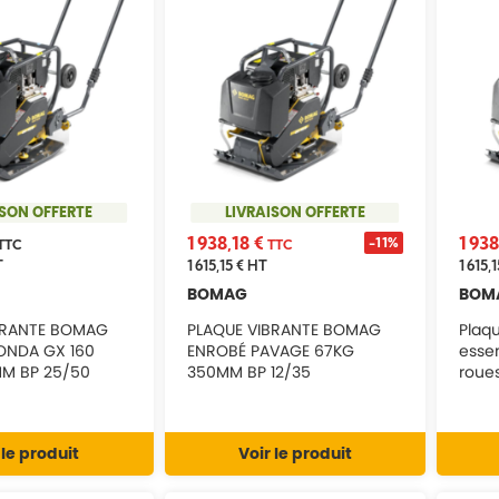
ISON OFFERTE
LIVRAISON OFFERTE
1 938,18 €
1 938
-11%
TTC
TTC
T
1 615,15 €
HT
1 615,1
BOMAG
BOM
BRANTE BOMAG
PLAQUE VIBRANTE BOMAG
Plaq
ONDA GX 160
ENROBÉ PAVAGE 67KG
esse
MM BP 25/50
350MM BP 12/35
roue
 le produit
Voir le produit