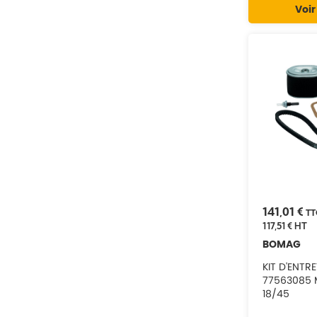
Voir
141,01 €
TT
117,51 €
HT
BOMAG
KIT D'ENTR
77563085 
18/45