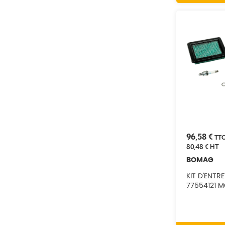
96,58 €
TT
80,48 €
HT
BOMAG
KIT D'ENTR
77554121 