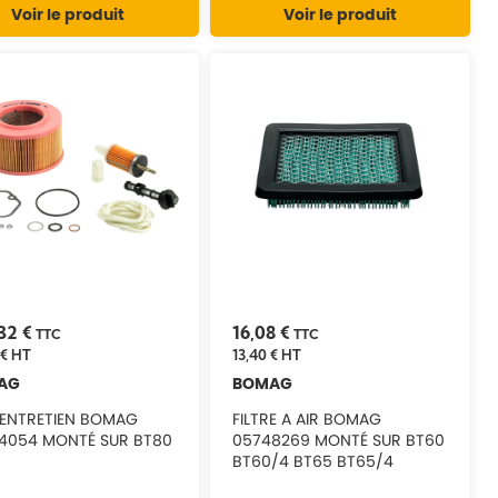
Voir le produit
Voir le produit
32 €
16,08 €
TTC
TTC
 €
HT
13,40 €
HT
AG
BOMAG
D'ENTRETIEN BOMAG
FILTRE A AIR BOMAG
4054 MONTÉ SUR BT80
05748269 MONTÉ SUR BT60
BT60/4 BT65 BT65/4