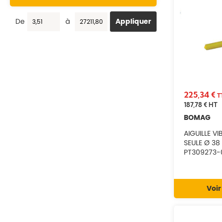
5748269
5748531
De
à
5904718
6180301
6180320
23001012
23001013
23001032
54002036
54002090
225,34 €
T
54002091
187,78 €
HT
54002092
BOMAG
54002093
54002094
AIGUILLE 
54002096
SEULE Ø 38
54102005
PT309273-
54110519
54210252
54260181
62000034
Voir
69500016
69500019
69500031