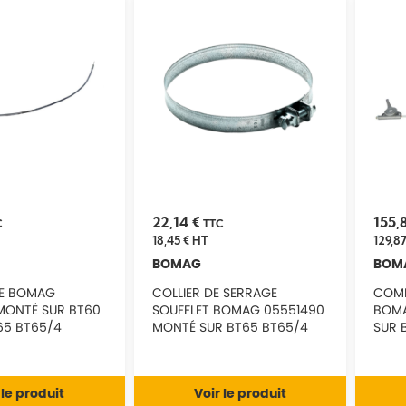
22,14 €
155,
C
TTC
18,45 €
HT
129,87
BOMAG
BOM
E BOMAG
COLLIER DE SERRAGE
COMM
MONTÉ SUR BT60
SOUFFLET BOMAG 05551490
BOMA
65 BT65/4
MONTÉ SUR BT65 BT65/4
SUR 
BT80D
BT65
 le produit
Voir le produit