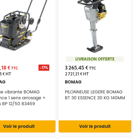
LIVRAISON OFFERTE
,18 €
3 265,45 €
-17%
TTC
TTC
5 €
HT
2 721,21 €
HT
AG
BOMAG
ue vibrante BOMAG
PILONNEUSE LEGERE BOMAG
nce 1 sens arrosage +
BT 30 ESSENCE 30 KG 140MM
s BP 12/50 83469
Voir le produit
Voir le produit