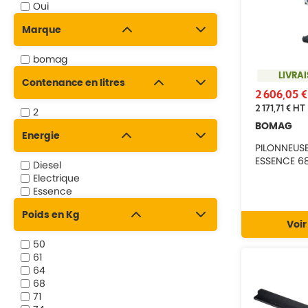
Oui
Marque
bomag
LIVRA
Contenance en litres
2 606,05 
2 171,71 €
HT
2
BOMAG
Energie
PILONNEUS
ESSENCE 6
Diesel
Electrique
Essence
Poids en Kg
Voir
50
61
64
68
71