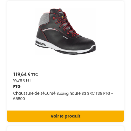
119,64 €
TTC
99,70 €
HT
FTG
Chaussure de sécurité Boxing haute S3 SRC T38 FTG -
65800
Voir le produit