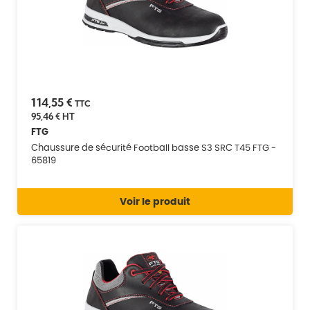
114,55 €
TTC
95,46 €
HT
FTG
Chaussure de sécurité Football basse S3 SRC T45 FTG -
65819
Voir le produit