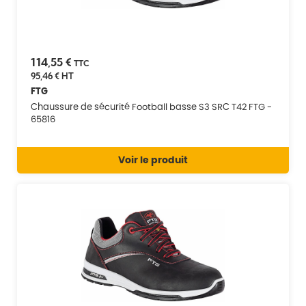
114,55 €
TTC
95,46 €
HT
FTG
Chaussure de sécurité Football basse S3 SRC T42 FTG -
65816
Voir le produit