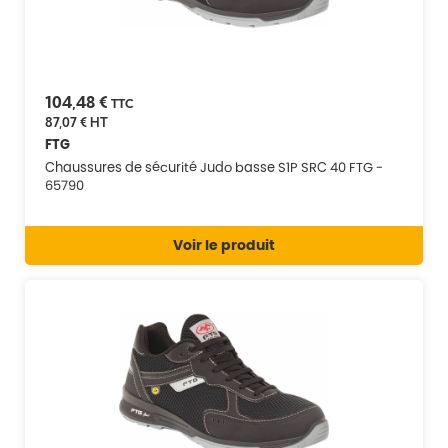
104,48 €
TTC
87,07 €
HT
FTG
Chaussures de sécurité Judo basse S1P SRC 40 FTG -
65790
Voir le produit