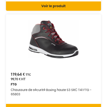
Voir le produit
119,64 €
TTC
99,70 €
HT
FTG
Chaussure de sécurité Boxing haute S3 SRC T41 FTG -
65803