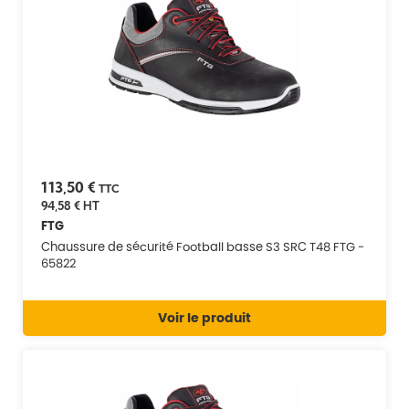
113,50 €
TTC
94,58 €
HT
FTG
Chaussure de sécurité Football basse S3 SRC T48 FTG -
65822
Voir le produit