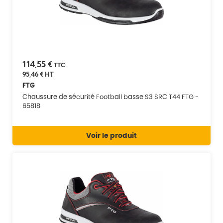
114,55 €
TTC
95,46 €
HT
FTG
Chaussure de sécurité Football basse S3 SRC T44 FTG -
65818
Voir le produit