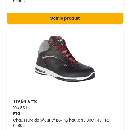
65806
Voir le produit
119,64 €
TTC
99,70 €
HT
FTG
Chaussure de sécurité Boxing haute S3 SRC T43 FTG -
65805