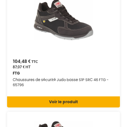
104,48 €
TTC
87,07 €
HT
FTG
Chaussures de sécurité Judo basse S1P SRC 46 FTG -
65796
Voir le produit