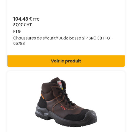
104,48 €
TTC
87,07 €
HT
FTG
Chaussures de sécurité Judo basse S1P SRC 38 FTG -
65788
Voir le produit