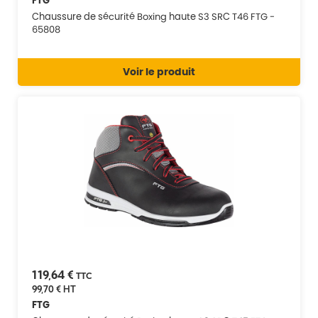
FTG
Chaussure de sécurité Boxing haute S3 SRC T46 FTG -
65808
Voir le produit
119,64 €
TTC
99,70 €
HT
FTG