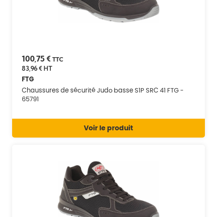
100,75 €
TTC
83,96 €
HT
FTG
Chaussures de sécurité Judo basse S1P SRC 41 FTG -
65791
Voir le produit