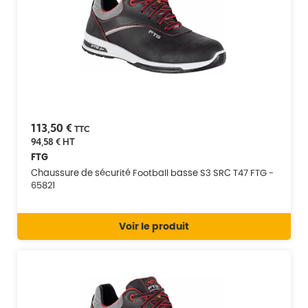
113,50 €
TTC
94,58 €
HT
FTG
Chaussure de sécurité Football basse S3 SRC T47 FTG -
65821
Voir le produit