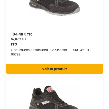
104,48 €
TTC
87,07 €
HT
FTG
Chaussures de sécurité Judo basse S1P SRC 42 FTG -
65792
Voir le produit