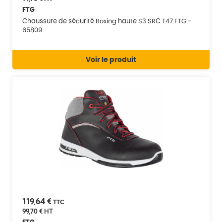
FTG
Chaussure de sécurité Boxing haute S3 SRC T47 FTG -
65809
Voir le produit
119,64 €
TTC
99,70 €
HT