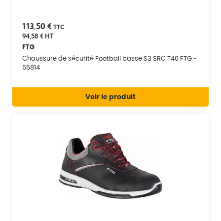
113,50 €
TTC
94,58 €
HT
FTG
Chaussure de sécurité Football basse S3 SRC T40 FTG -
65814
Voir le produit