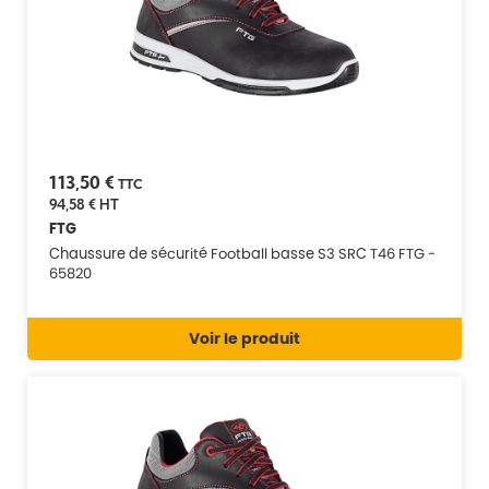
113,50 €
TTC
94,58 €
HT
FTG
Chaussure de sécurité Football basse S3 SRC T46 FTG -
65820
Voir le produit