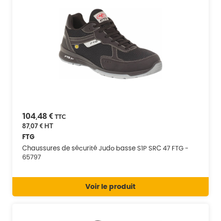
104,48 €
TTC
87,07 €
HT
FTG
Chaussures de sécurité Judo basse S1P SRC 47 FTG -
65797
Voir le produit