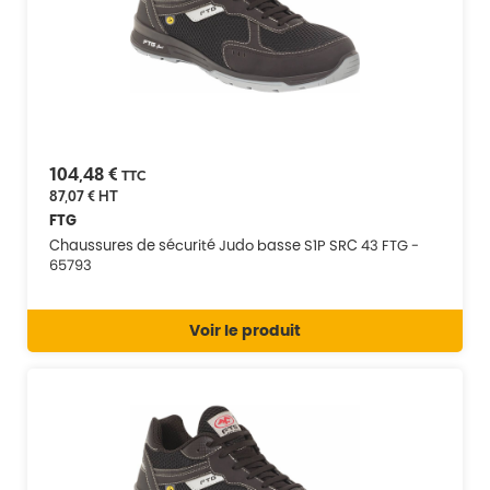
104,48 €
TTC
87,07 €
HT
FTG
Chaussures de sécurité Judo basse S1P SRC 43 FTG -
65793
Voir le produit