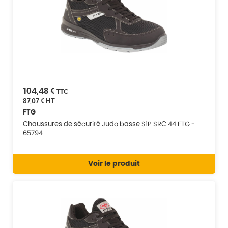
104,48 €
TTC
87,07 €
HT
FTG
Chaussures de sécurité Judo basse S1P SRC 44 FTG -
65794
Voir le produit