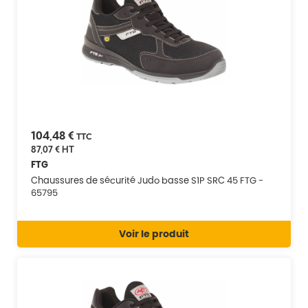
104,48 €
TTC
87,07 €
HT
FTG
Chaussures de sécurité Judo basse S1P SRC 45 FTG -
65795
Voir le produit