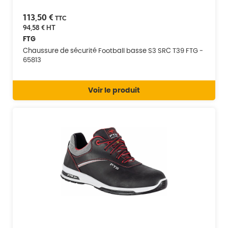
113,50 €
TTC
94,58 €
HT
FTG
Chaussure de sécurité Football basse S3 SRC T39 FTG -
65813
Voir le produit