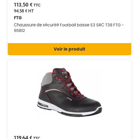
113,50 €
TTC
94,58 €
HT
FTG
Chaussure de sécurité Football basse S3 SRC T38 FTG -
65812
Voir le produit
119,64 €
TTC