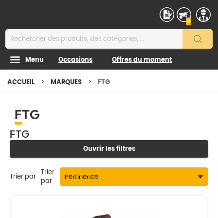
Contenu
0
Menu
Occasions
Offres du moment
ACCUEIL
MARQUES
FTG
FTG
FTG
Ouvrir les filtres
Trier
Trier par
par