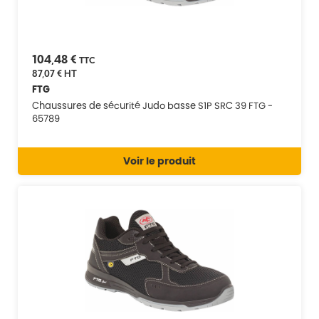
104,48 €
TTC
87,07 €
HT
FTG
Chaussures de sécurité Judo basse S1P SRC 39 FTG -
65789
Voir le produit