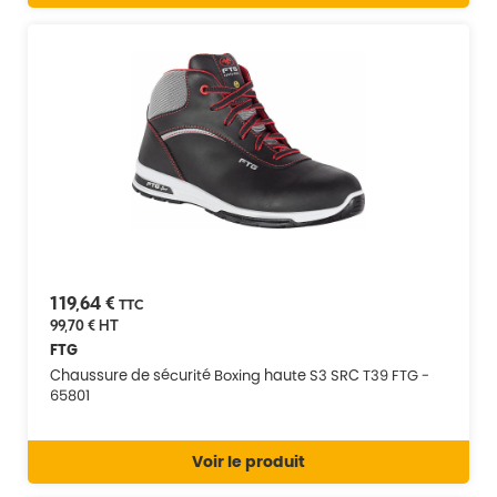
119,64 €
TTC
99,70 €
HT
FTG
Chaussure de sécurité Boxing haute S3 SRC T39 FTG -
65801
Voir le produit