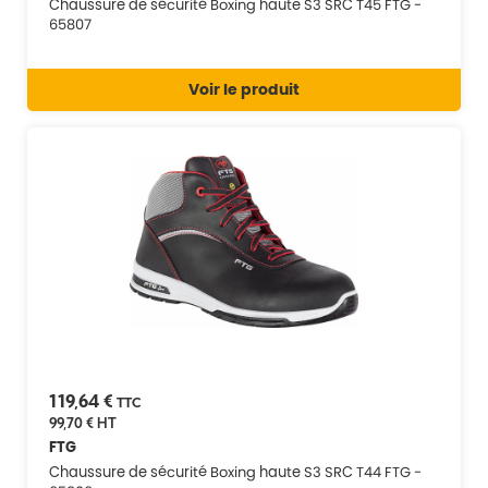
Chaussure de sécurité Boxing haute S3 SRC T45 FTG -
65807
Voir le produit
119,64 €
TTC
99,70 €
HT
FTG
Chaussure de sécurité Boxing haute S3 SRC T44 FTG -