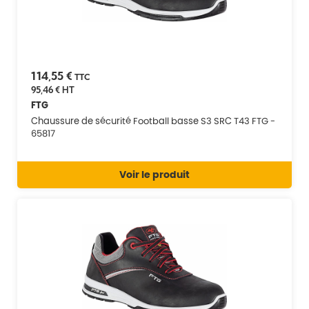
114,55 €
TTC
95,46 €
HT
FTG
Chaussure de sécurité Football basse S3 SRC T43 FTG -
65817
Voir le produit