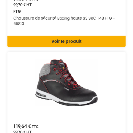
99,70 €
HT
FTG
Chaussure de sécurité Boxing haute S3 SRC T48 FTG -
65810
Voir le produit
119,64 €
TTC
99,70 €
HT