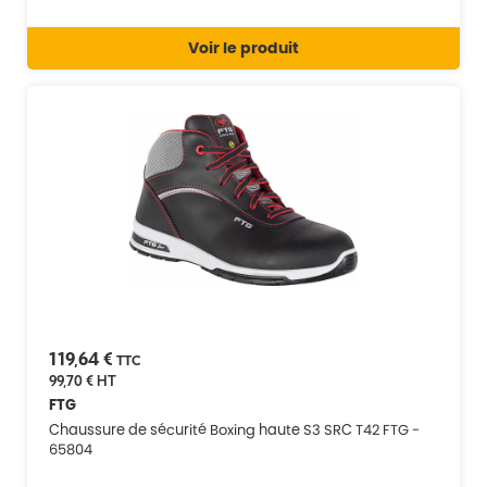
Voir le produit
119,64 €
TTC
99,70 €
HT
FTG
Chaussure de sécurité Boxing haute S3 SRC T42 FTG -
65804