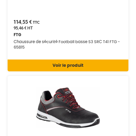
114,55 €
TTC
95,46 €
HT
FTG
Chaussure de sécurité Football basse S3 SRC T41 FTG -
65815
Voir le produit