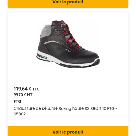
Voir le produit
119,64 €
TTC
99,70 €
HT
FTG
Chaussure de sécurité Boxing haute S3 SRC T40 FTG -
65802
Voir le produit