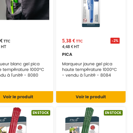
 €
5,38 €
-2%
TTC
TTC
HT
4,48 €
HT
PICA
ueur blanc gel pica
Marqueur jaune gel pica
e température 1000°C
haute température 1000°C
- vendu à l'unité - 8080
- vendu à l'unité - 8084
Voir le produit
Voir le produit
EN STOCK
EN STOCK