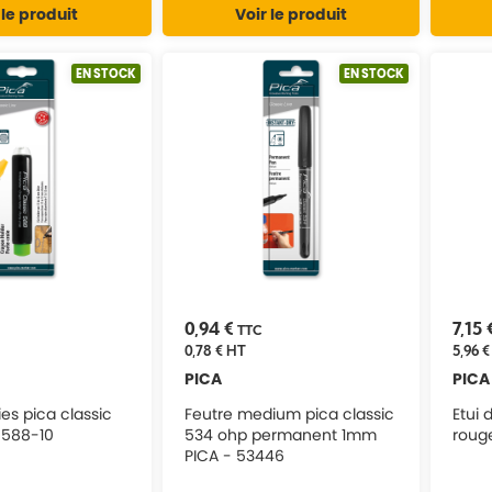
 le produit
Voir le produit
EN STOCK
EN STOCK
0,94 €
7,15 
TTC
0,78 €
HT
5,96 €
PICA
PICA
ies pica classic
Feutre medium pica classic
Etui 
 588-10
534 ohp permanent 1mm
rouge
PICA - 53446