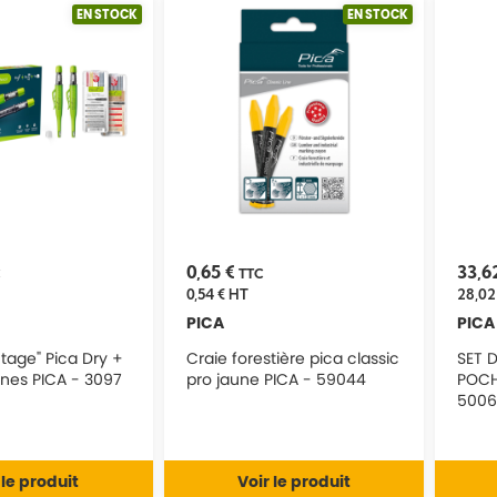
EN STOCK
EN STOCK
0,65 €
33,6
C
TTC
0,54 €
HT
28,02
PICA
PICA
tage" Pica Dry +
Craie forestière pica classic
SET 
ines PICA - 3097
pro jaune PICA - 59044
POCH
5006
 le produit
Voir le produit