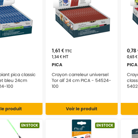
1,61 €
0,78
TTC
1,34 €
HT
0,65 €
PICA
PICA
iant pica classic
Crayon carreleur universel
Cray
et bleu 24cm
'for all' 24 cm PICA - 54524-
clas
24-100
100
5402
 le produit
Voir le produit
EN STOCK
EN STOCK