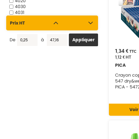
4020
4030
4031
4032
Prix HT
4040
4041
4042
De
à
4043
4050
1,34 €
TTC
4070
1,12 €
HT
505/01
PICA
505/02
505/03
Crayon cop
505/04
547 dry&w
520/40
PICA - 547
520/41
520/46
52036
521/36
Voir
521/40
521/41
521/46
522/52
524/40