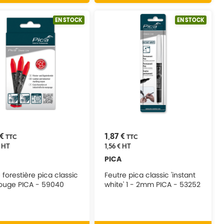
EN STOCK
EN STOCK
 €
1,87 €
TTC
TTC
HT
1,56 €
HT
PICA
 forestière pica classic
Feutre pica classic 'instant
rouge PICA - 59040
white' 1 - 2mm PICA - 53252