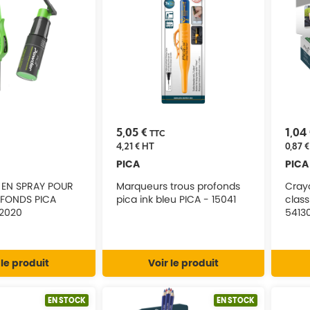
5,05 €
1,04
TTC
4,21 €
HT
0,87 €
PICA
PICA
EN SPRAY POUR
Marqueurs trous profonds
Cray
FONDS PICA
pica ink bleu PICA - 15041
class
2020
5413
 le produit
Voir le produit
EN STOCK
EN STOCK