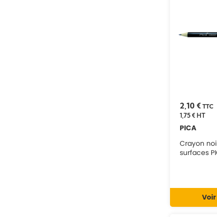
2,10 €
TTC
1,75 €
HT
PICA
Crayon noi
surfaces P
Voir