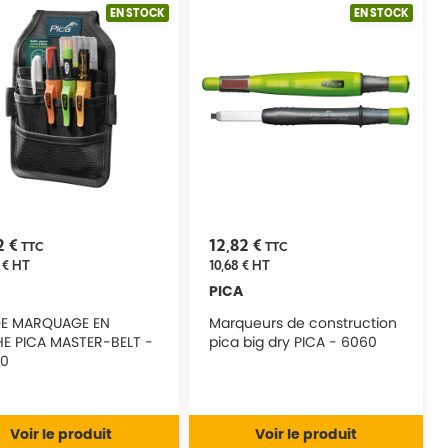
EN STOCK
EN STOCK
2 €
12,82 €
TTC
TTC
 €
HT
10,68 €
HT
PICA
DE MARQUAGE EN
Marqueurs de construction
E PICA MASTER-BELT -
pica big dry PICA - 6060
0
Voir le produit
Voir le produit