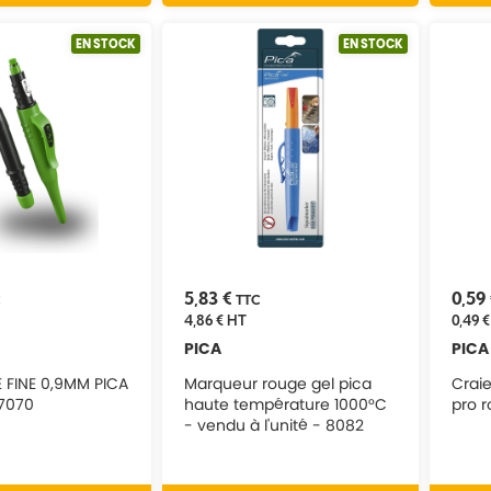
EN STOCK
EN STOCK
5,83 €
0,59
C
TTC
4,86 €
HT
0,49 €
PICA
PICA
 FINE 0,9MM PICA
Marqueur rouge gel pica
Craie
 7070
haute température 1000°C
pro 
- vendu à l'unité - 8082