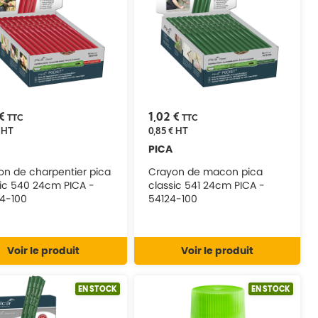
 €
1,02 €
TTC
TTC
HT
0,85 €
HT
PICA
on de charpentier pica
Crayon de macon pica
sic 540 24cm PICA -
classic 541 24cm PICA -
4-100
54124-100
Voir le produit
Voir le produit
EN STOCK
EN STOCK