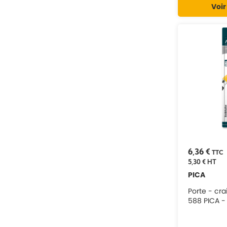
Voir
6,36 €
TTC
5,30 €
HT
PICA
Porte - cra
588 PICA -