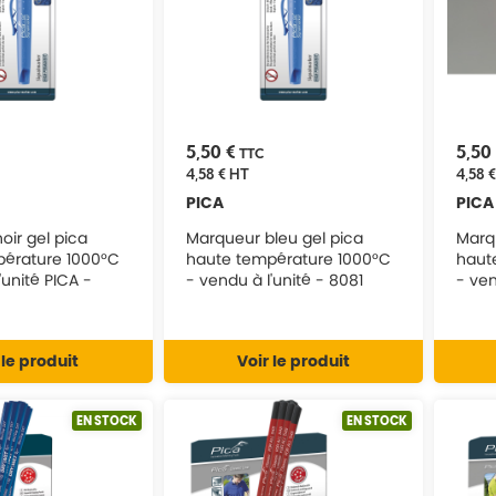
5,50 €
5,50
TTC
4,58 €
HT
4,58 €
PICA
PICA
oir gel pica
Marqueur bleu gel pica
Marq
pérature 1000°C
haute température 1000°C
haut
'unité PICA -
- vendu à l'unité - 8081
 le produit
Voir le produit
EN STOCK
EN STOCK