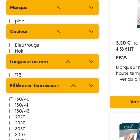
Marque
pica
Couleur
5,50 €
TTC
Bleu/rouge
4,58 €
HT
Noir
PICA
Longueur en mm
Marqueur n
haute tem
175
- vendu à l
8083
Référence fournisseur
150/40
Voir
150/41
150/46
2020
2030
3030
3097