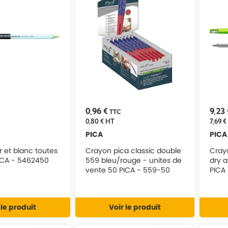
0,96 €
9,23
TTC
0,80 €
HT
7,69 €
PICA
PICA
r et blanc toutes
Crayon pica classic double
Cray
ICA - 5462450
559 bleu/rouge - unites de
dry a
vente 50 PICA - 559-50
PICA
 le produit
Voir le produit