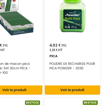
 €
4,02 €
TTC
TTC
HT
3,35 €
HT
PICA
on de macon pica
POUDRE DE RECHARGE POUR
ic 541 30cm PICA -
PICA POWDER - 2030
0-100
Voir le produit
Voir le produit
EN STOCK
EN STOCK