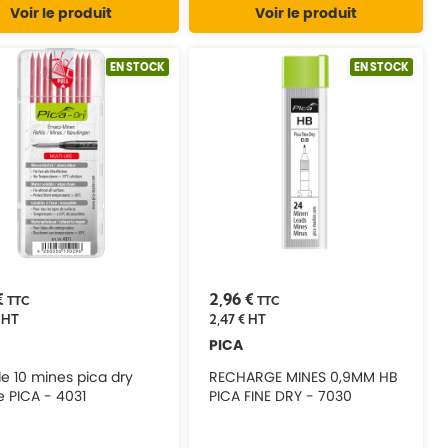
Voir le produit
Voir le produit
EN STOCK
EN STOCK
€
2,96 €
TTC
TTC
HT
2,47 €
HT
PICA
de 10 mines pica dry
RECHARGE MINES 0,9MM HB
 PICA - 4031
PICA FINE DRY - 7030