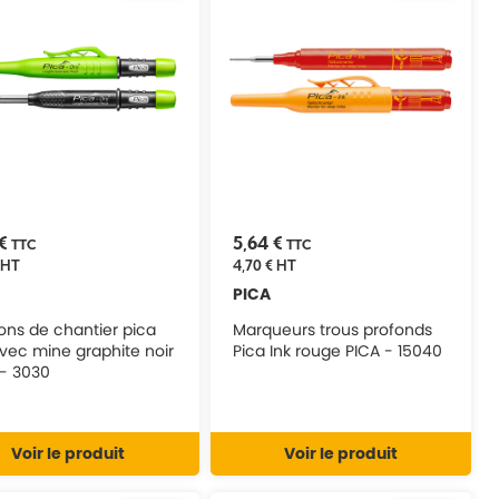
 €
5,64 €
TTC
TTC
HT
4,70 €
HT
PICA
ons de chantier pica
Marqueurs trous profonds
vec mine graphite noir
Pica Ink rouge PICA - 15040
 - 3030
Voir le produit
Voir le produit