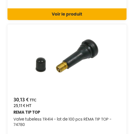
Voir le produit
30,13 €
TTC
25,11 €
HT
REMA TIP TOP
Valve tubeless TR414 - lot de 100 pcs REMA TIP TOP -
74780