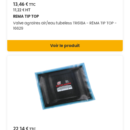
13,46 €
TTC
11,22 €
HT
REMA TIP TOP
Valve agraires air/eau tubeless TR618A - REMA TIP TOP -
16629
Voir le produit
22,14 €
TTC