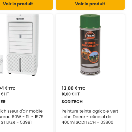
Voir le produit
Voir le produit
04 €
12,00 €
TTC
TTC
 €
HT
10,00 €
HT
KER
SODITECH
îchisseur d'air mobile
Peinture teinte agricole vert
reau 60W - 11L - 1575
John Deere - aérosol de
STILKER - 53981
400ml SODITECH - 03800