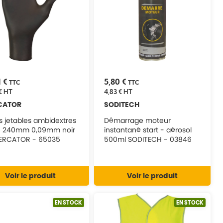
1 €
5,80 €
TTC
TTC
€
HT
4,83 €
HT
CATOR
SODITECH
s jetables ambidextres
Démarrage moteur
ile 240mm 0,09mm noir
instantané start - aérosol
ERCATOR - 65035
500ml SODITECH - 03846
Voir le produit
Voir le produit
EN STOCK
EN STOCK