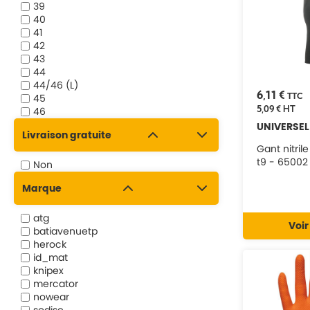
39
40
41
42
43
44
44/46 (L)
6,11 €
TTC
45
5,09 €
HT
46
46/48 (XL)
UNIVERSEL
Livraison gratuite
47
Gant nitril
48
t9 - 65002
48/50 (2XL)
Non
L
Marque
M
T10
T11
atg
Voir
T8
batiavenuetp
T9
herock
T9,5
id_mat
XL
knipex
XXL
mercator
nowear