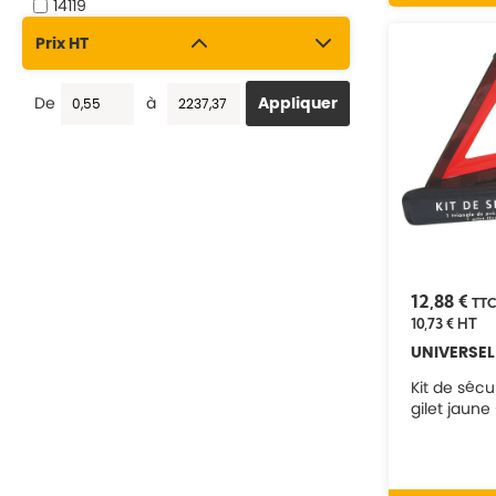
14119
16481
Prix HT
17830
17832
17835
De
à
17837
17840
17841
17843
17844
17855
17856
17857
18174
21008
12,88 €
TT
21024
10,73 €
HT
21042
UNIVERSEL
21051
21058
Kit de sécu
21083
gilet jaune
21085
21096
21100
21106