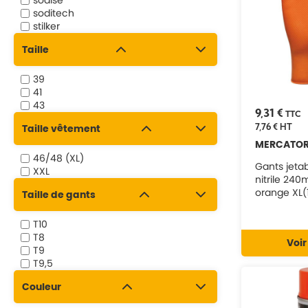
sodise
soditech
stilker
universel
Taille
weldline
39
41
43
9,31 €
TTC
7,76 €
HT
Taille vêtement
MERCATO
46/48 (XL)
Gants jeta
XXL
nitrile 2
orange XL(1
Taille de gants
pcs MERCA
T10
T8
Voir
T9
T9,5
Couleur