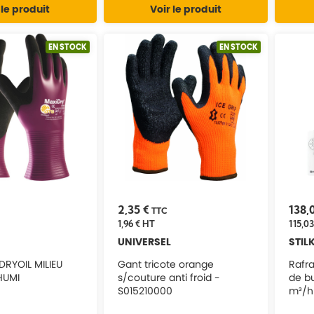
 le produit
Voir le produit
EN STOCK
EN STOCK
2,35 €
138,
TTC
1,96 €
HT
115,03
UNIVERSEL
STIL
RYOIL MILIEU
Gant tricote orange
Rafra
HUMI
s/couture anti froid -
de bu
S015210000
m³/h 