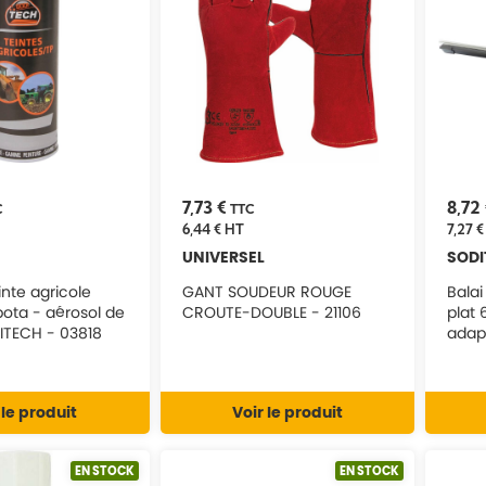
7,73 €
8,72
C
TTC
6,44 €
HT
7,27 €
UNIVERSEL
SODI
inte agricole
GANT SOUDEUR ROUGE
Balai
ota - aérosol de
CROUTE-DOUBLE - 21106
plat
ITECH - 03818
adap
1784
 le produit
Voir le produit
EN STOCK
EN STOCK