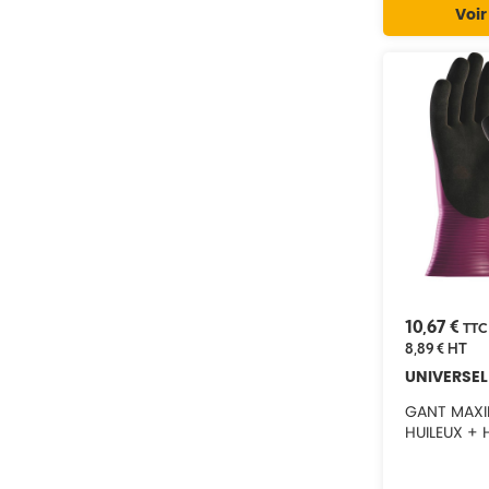
21107
Voir
21160
21162
21166
21184
21406
21407
10,67 €
TTC
8,89 €
HT
UNIVERSEL
GANT MAXID
HUILEUX + 