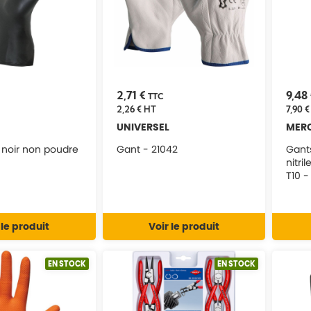
2,71 €
9,48
TTC
2,26 €
HT
7,90 €
UNIVERSEL
MER
e noir non poudre
Gant - 21042
Gant
nitr
T10 -
MERC
 le produit
Voir le produit
EN STOCK
EN STOCK