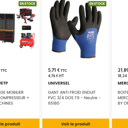
EN STOCK
EN STOCK
€
5,71 €
21,8
TTC
TTC
T
4,76 €
HT
18,24 
UETP
UNIVERSEL
MER
GE MOBILIER
GANT ANTI FROID ENDUIT
BOITE
 COMPRESSEUR +
PVC 3/4 DOS T9 - Neutre -
MERC
CHINES
65180
BY O
 + ENCEINTE
6516
 le produit
Voir le produit