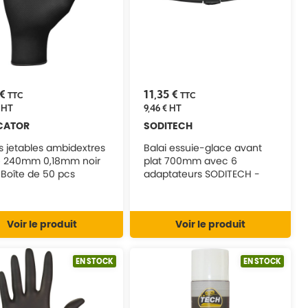
 €
11,35 €
TTC
TTC
HT
9,46 €
HT
CATOR
SODITECH
s jetables ambidextres
Balai essuie-glace avant
ile 240mm 0,18mm noir
plat 700mm avec 6
 Boîte de 50 pcs
adaptateurs SODITECH -
ATOR - 65154
17843
Voir le produit
Voir le produit
EN STOCK
EN STOCK