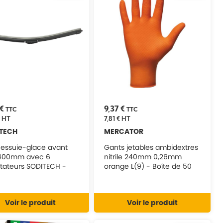
 €
9,37 €
TTC
TTC
HT
7,81 €
HT
TECH
MERCATOR
 essuie-glace avant
Gants jetables ambidextres
 400mm avec 6
nitrile 240mm 0,26mm
tateurs SODITECH -
orange L(9) - Boîte de 50
2
pcs MERCATOR - 65149
Voir le produit
Voir le produit