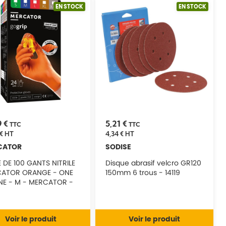
EN STOCK
EN STOCK
9 €
5,21 €
TTC
TTC
€
HT
4,34 €
HT
CATOR
SODISE
 DE 100 GANTS NITRILE
Disque abrasif velcro GR120
ATOR ORANGE - ONE
150mm 6 trous - 14119
NE - M - MERCATOR -
3
Voir le produit
Voir le produit