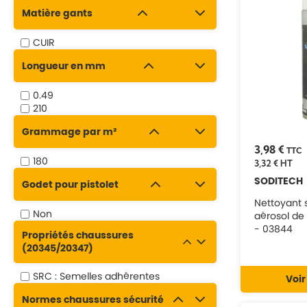
Matière gants
CUIR
Longueur en mm
0.49
210
Grammage par m²
3,98 €
TTC
180
3,32 €
HT
SODITECH
Godet pour pistolet
Nettoyant s
Non
aérosol d
- 03844
Propriétés chaussures
(20345/20347)
SRC : Semelles adhérentes
Voir
Normes chaussures sécurité