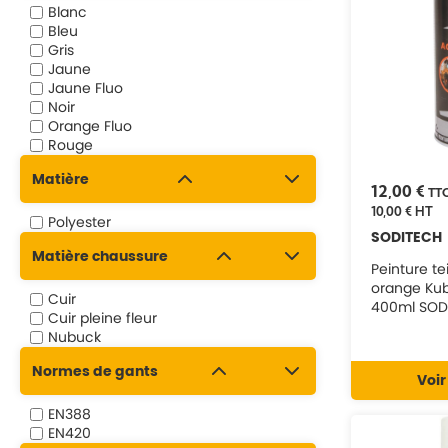
Blanc
Bleu
Gris
Jaune
Jaune Fluo
Noir
Orange Fluo
Rouge
Matière
12,00 €
TT
10,00 €
HT
Polyester
SODITECH
Matière chaussure
Peinture te
orange Kub
Cuir
400ml SOD
Cuir pleine fleur
Nubuck
Normes de gants
Voir
EN388
EN420