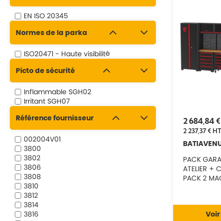
EN ISO 20345
Normes de la parka
ISO20471 - Haute visibilité
Picto de sécurité
Inflammable SGH02
Irritant SGH07
Référence fournisseur
2 684,84 
2 237,37 €
H
002004V01
BATIAVEN
3800
3802
PACK GARA
3806
ATELIER +
3808
PACK 2 MA
3810
MILWAUKEE
3812
3814
3816
Voir