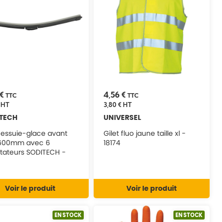
 €
4,56 €
TTC
TTC
HT
3,80 €
HT
TECH
UNIVERSEL
 essuie-glace avant
Gilet fluo jaune taille xl -
 600mm avec 6
18174
tateurs SODITECH -
0
Voir le produit
Voir le produit
EN STOCK
EN STOCK