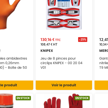
130,16 €
12,4
-25%
TTC
108,47 €
HT
10,34 
R
KNIPEX
MER
bles ambidextres
Jeu de 8 pinces pour
Gant
40mm 0,26mm
circlips KNIPEX - 00 20 04
nitr
0) - Boîte de 50
V01
T9 M
TOR - 65150
 le produit
Voir le produit
EN STOCK
EN STOCK