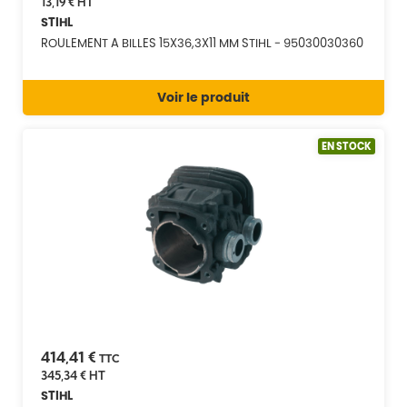
13,19 €
HT
STIHL
ROULEMENT A BILLES 15X36,3X11 MM STIHL - 95030030360
Voir le produit
EN STOCK
414,41 €
TTC
345,34 €
HT
STIHL