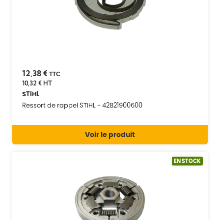
12,38 €
TTC
10,32 €
HT
STIHL
Ressort de rappel STIHL - 42821900600
Voir le produit
EN STOCK