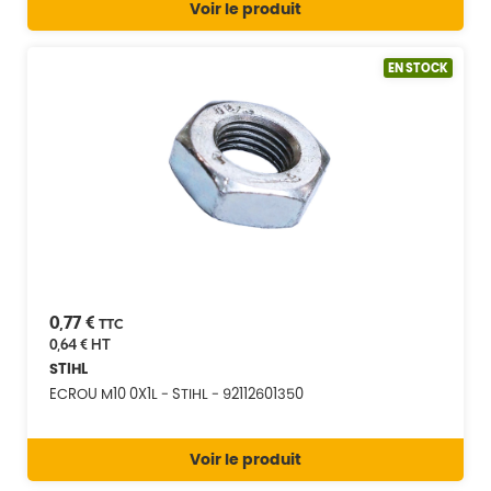
Voir le produit
EN STOCK
0,77 €
TTC
0,64 €
HT
STIHL
ECROU M10 0X1L - STIHL - 92112601350
Voir le produit