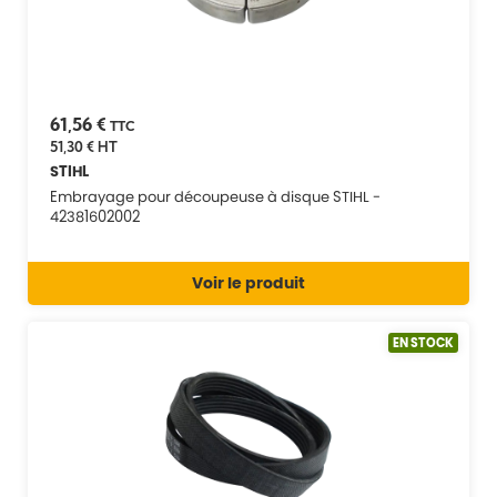
61,56 €
TTC
51,30 €
HT
STIHL
Embrayage pour découpeuse à disque STIHL -
42381602002
Voir le produit
EN STOCK