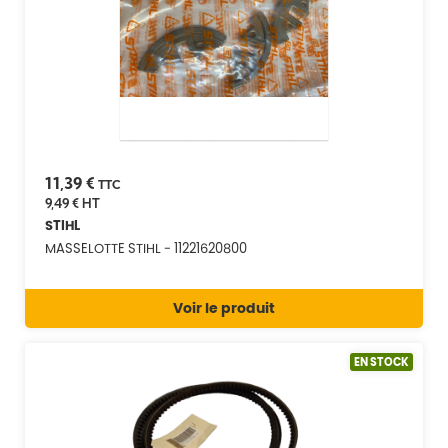
11,39 €
TTC
9,49 €
HT
STIHL
MASSELOTTE STIHL - 11221620800
Voir le produit
EN STOCK