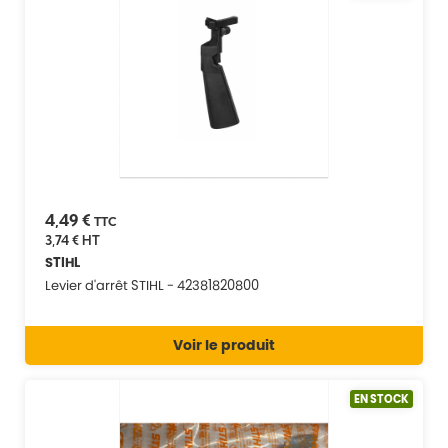
4,49 €
TTC
3,74 €
HT
STIHL
Levier d'arrêt STIHL - 42381820800
Voir le produit
EN STOCK