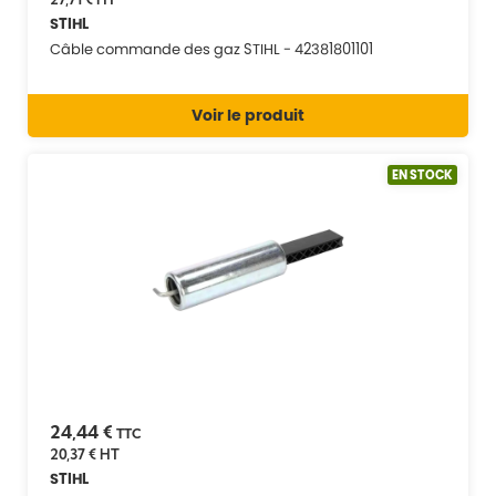
STIHL
Câble commande des gaz STIHL - 42381801101
Voir le produit
EN STOCK
24,44 €
TTC
20,37 €
HT
STIHL