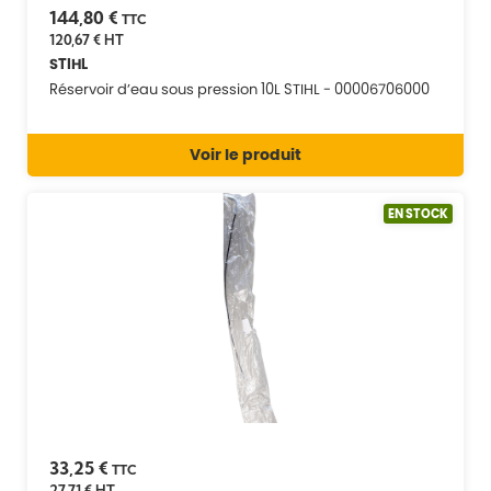
144,80 €
TTC
120,67 €
HT
STIHL
Réservoir d’eau sous pression 10L STIHL - 00006706000
Voir le produit
EN STOCK
33,25 €
TTC
27,71 €
HT