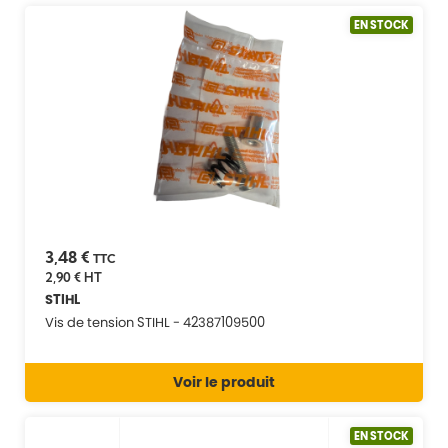
EN STOCK
3,48 €
TTC
2,90 €
HT
STIHL
Vis de tension STIHL - 42387109500
Voir le produit
EN STOCK