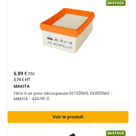
EN STOCK
6,89 €
TTC
5,74 €
HT
MAKITA
Filtre à air pour découpeuse EK7301WS, EK8100WS -
MAKITA - 424701-0
Voir le produit
EN STOCK