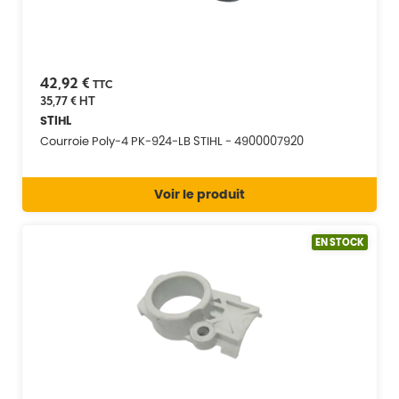
42,92 €
TTC
35,77 €
HT
STIHL
Courroie Poly-4 PK-924-LB STIHL - 4900007920
Voir le produit
EN STOCK