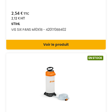
2,54 €
TTC
2,12 €
HT
STIHL
VIS SIX PANS M10X18 - 42017088402
Voir le produit
EN STOCK