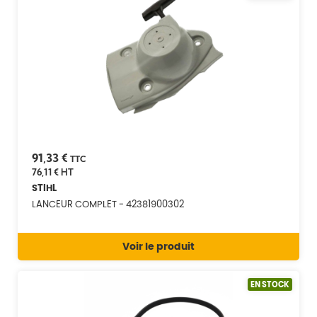
91,33 €
TTC
76,11 €
HT
STIHL
LANCEUR COMPLET - 42381900302
Voir le produit
EN STOCK