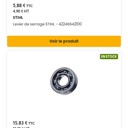
5,88 €
TTC
4,90 €
HT
STIHL
Levier de serrage STIHL - 42246642100
Voir le produit
EN STOCK
15,83 €
TTC