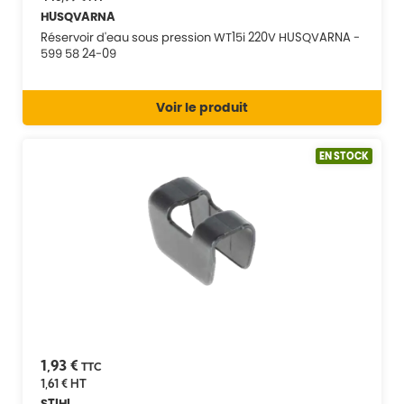
HUSQVARNA
Réservoir d'eau sous pression WT15i 220V HUSQVARNA -
599 58 24-09
Voir le produit
EN STOCK
1,93 €
TTC
1,61 €
HT
STIHL