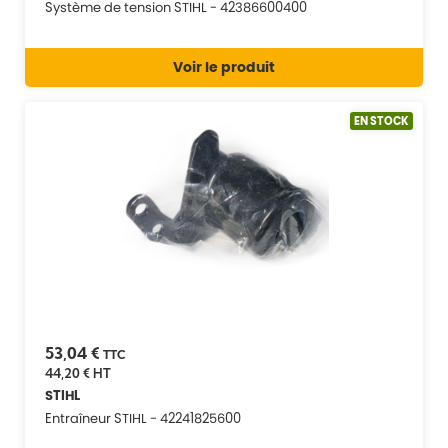
Système de tension STIHL - 42386600400
Voir le produit
EN STOCK
53,04 €
TTC
44,20 €
HT
STIHL
Entraîneur STIHL - 42241825600