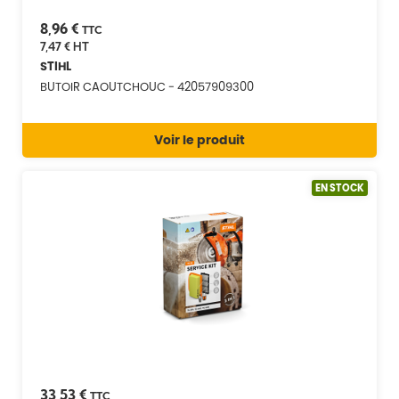
8,96 €
TTC
7,47 €
HT
STIHL
BUTOIR CAOUTCHOUC - 42057909300
Voir le produit
EN STOCK
33,53 €
TTC