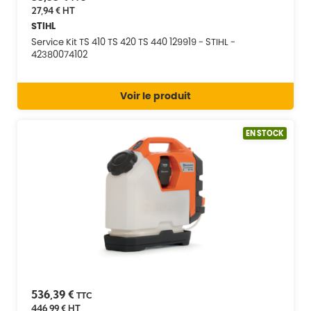
27,94 €
HT
STIHL
Service Kit TS 410 TS 420 TS 440 129919 - STIHL -
42380074102
Voir le produit
EN STOCK
536,39 €
TTC
446,99 €
HT