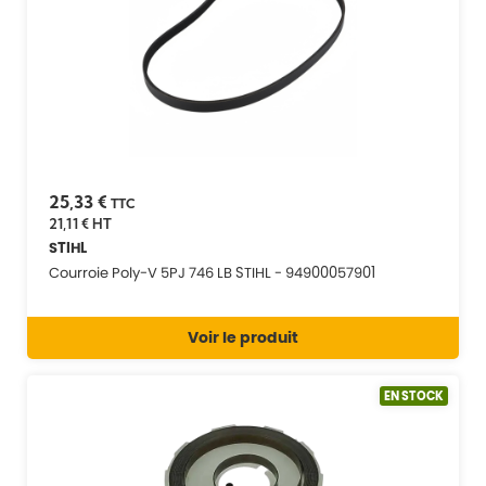
25,33 €
TTC
21,11 €
HT
STIHL
Courroie Poly-V 5PJ 746 LB STIHL - 94900057901
Voir le produit
EN STOCK