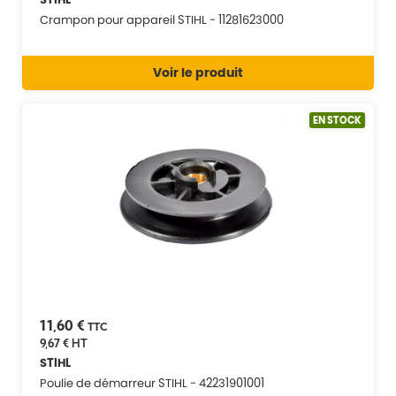
Crampon pour appareil STIHL - 11281623000
Voir le produit
EN STOCK
11,60 €
TTC
9,67 €
HT
STIHL
Poulie de démarreur STIHL - 42231901001