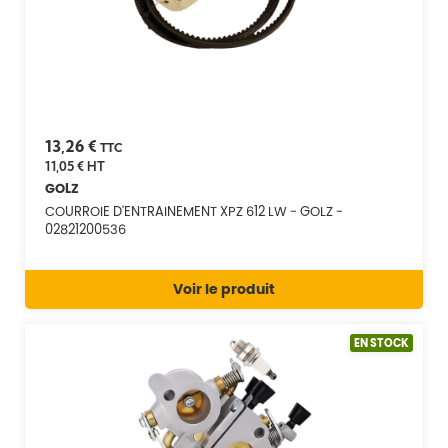
13,26 €
TTC
11,05 €
HT
GOLZ
COURROIE D'ENTRAINEMENT XPZ 612 LW - GOLZ -
02821200536
Voir le produit
EN STOCK