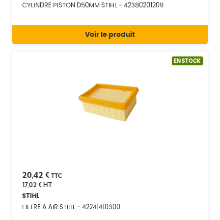
CYLINDRE PISTON D50MM STIHL - 42380201209
Voir le produit
EN STOCK
20,42 €
TTC
17,02 €
HT
STIHL
FILTRE A AIR STIHL - 42241410300