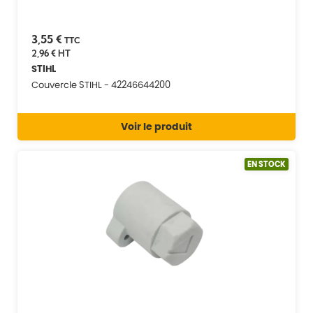
3,55 €
TTC
2,96 €
HT
STIHL
Couvercle STIHL - 42246644200
Voir le produit
EN STOCK