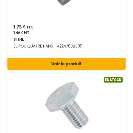
1,75 €
TTC
1,46 €
HT
STIHL
ECROU QUATRE PANS - 42247088300
Voir le produit
EN STOCK