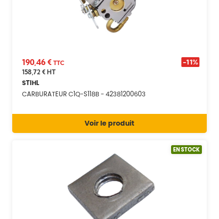
190,46 €
-11%
TTC
158,72 €
HT
STIHL
CARBURATEUR C1Q-S118B - 42381200603
Voir le produit
EN STOCK