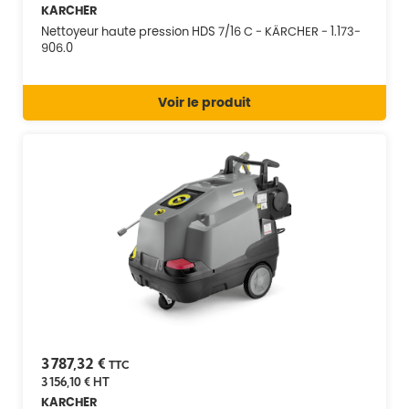
KARCHER
Nettoyeur haute pression HDS 7/16 C - KÄRCHER - 1.173-
906.0
Voir le produit
3 787,32 €
TTC
3 156,10 €
HT
KARCHER