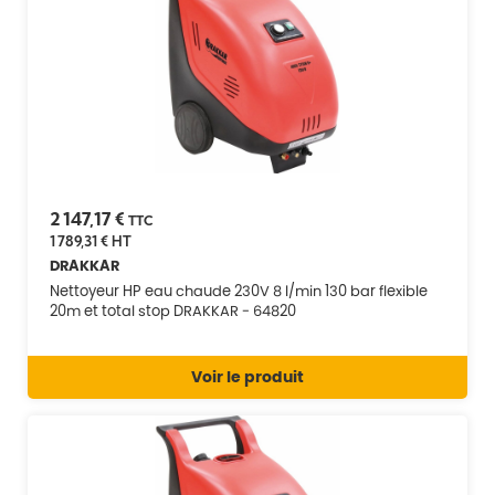
2 147,17 €
TTC
1 789,31 €
HT
DRAKKAR
Nettoyeur HP eau chaude 230V 8 l/min 130 bar flexible
20m et total stop DRAKKAR - 64820
Voir le produit