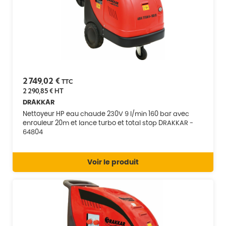
2 749,02 €
TTC
2 290,85 €
HT
DRAKKAR
Nettoyeur HP eau chaude 230V 9 l/min 160 bar avec
enrouleur 20m et lance turbo et total stop DRAKKAR -
64804
Voir le produit