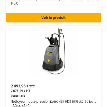
910.0
Voir le produit
2 493,95 €
TTC
2 078,29 €
HT
KARCHER
Nettoyeur haute pression KÄRCHER HDS 5/15 UX 150 bars
- 1.064-917.0