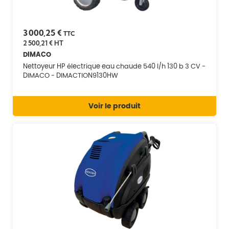
3 000,25 €
TTC
2 500,21 €
HT
DIMACO
Nettoyeur HP électrique eau chaude 540 l/h 130 b 3 CV -
DIMACO - DIMACTION9130HW
Voir le produit