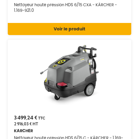
Nettoyeur haute pression HDS 6/15 CXA - KÄRCHER -
1.169-921.0
Voir le produit
3 499,24 €
TTC
2 916,03 €
HT
KARCHER
Nettoyeur haute pression HDS 6/15 C - KÄRCHER - 1.169-