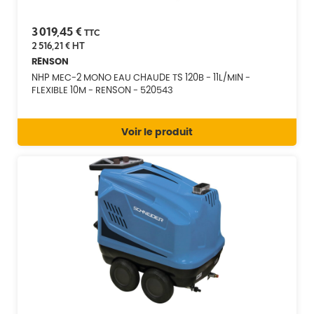
3 019,45 €
TTC
2 516,21 €
HT
RENSON
NHP MEC-2 MONO EAU CHAUDE TS 120B - 11L/MIN -
FLEXIBLE 10M - RENSON - 520543
Voir le produit