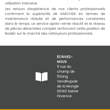
utilisation intensive.
Les retours d'expérience de nos clients professionnels
confirment la supériorité de KARCHER en termes de
maintenance réduite et de performances constantes
dans le temps. Le service après-vente réactif et le réseau
de pièces détachées complet renforcent cette position de
leader sur le marché des nettoyeurs professionnels.
ÉCRIVEZ-
NOUS
9 rue du
champ de
l'Etang
Vendéopole
de la Mongie
85140 Sainte
Florence