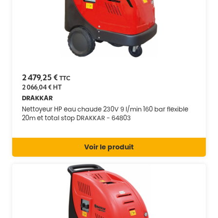
2 479,25 €
TTC
2 066,04 €
HT
DRAKKAR
Nettoyeur HP eau chaude 230V 9 l/min 160 bar flexible
20m et total stop DRAKKAR - 64803
Voir le produit