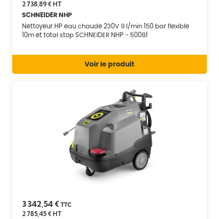
2 738,89 €
HT
SCHNEIDER NHP
Nettoyeur HP eau chaude 230V 9 l/min 150 bar flexible
10m et total stop SCHNEIDER NHP - 50081
Voir le produit
3 342,54 €
TTC
2 785,45 €
HT