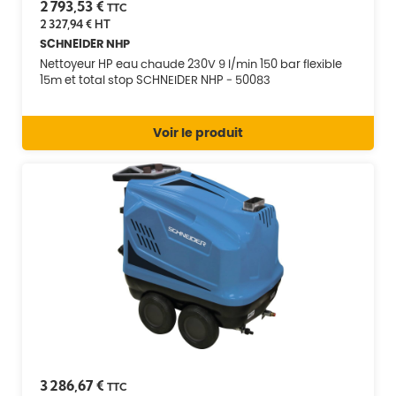
2 793,53 €
TTC
2 327,94 €
HT
SCHNEIDER NHP
Nettoyeur HP eau chaude 230V 9 l/min 150 bar flexible
15m et total stop SCHNEIDER NHP - 50083
Voir le produit
3 286,67 €
TTC