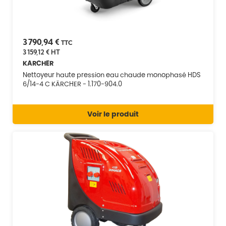
3 790,94 €
TTC
3 159,12 €
HT
KARCHER
Nettoyeur haute pression eau chaude monophasé HDS
6/14-4 C KÄRCHER - 1.170-904.0
Voir le produit