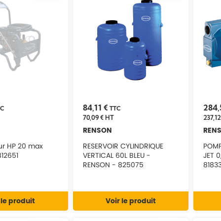
84,11 €
284,
TC
TTC
70,09 €
HT
237,12
RENSON
REN
eur HP 20 max
RESERVOIR CYLINDRIQUE
POMP
12651
VERTICAL 60L BLEU -
JET 0,44K
RENSON - 825075
8183
 le produit
Voir le produit