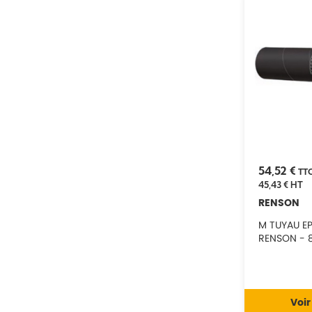
54,52 €
TT
45,43 €
HT
RENSON
M TUYAU EP
RENSON - 
Voir