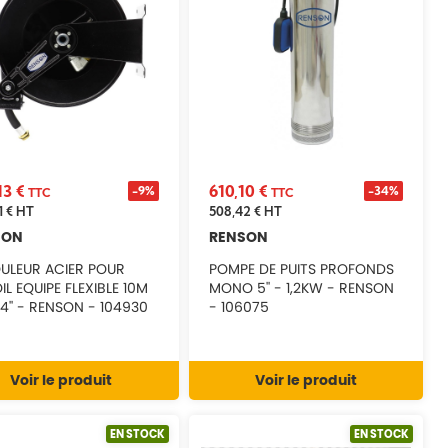
13 €
610,10 €
-9%
-34%
TTC
TTC
1 €
HT
508,42 €
HT
SON
RENSON
ULEUR ACIER POUR
POMPE DE PUITS PROFONDS
L EQUIPE FLEXIBLE 10M
MONO 5'' - 1,2KW - RENSON
4'' - RENSON - 104930
- 106075
Voir le produit
Voir le produit
EN STOCK
EN STOCK