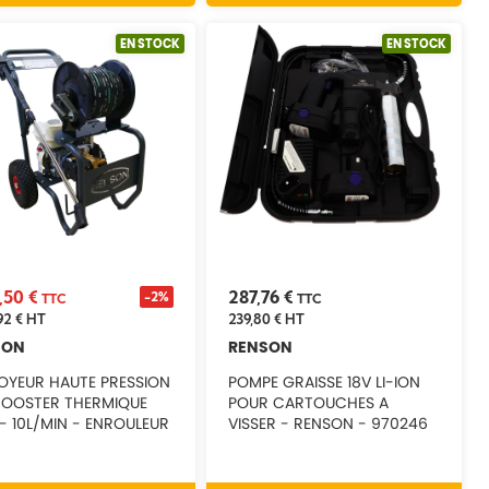
EN STOCK
EN STOCK
5,50 €
287,76 €
-2%
TTC
TTC
92 €
HT
239,80 €
HT
SON
RENSON
OYEUR HAUTE PRESSION
POMPE GRAISSE 18V LI-ION
BOOSTER THERMIQUE
POUR CARTOUCHES A
 - 10L/MIN - ENROULEUR
VISSER - RENSON - 970246
- RENSON - 142371