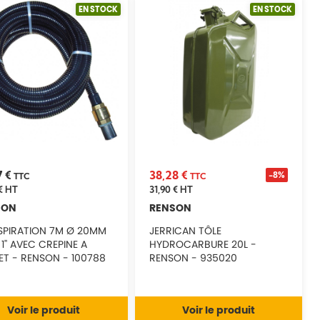
EN STOCK
EN STOCK
7 €
38,28 €
-8%
TTC
TTC
€
HT
31,90 €
HT
SON
RENSON
ASPIRATION 7M Ø 20MM
JERRICAN TÔLE
1'' AVEC CREPINE A
HYDROCARBURE 20L -
ET - RENSON - 100788
RENSON - 935020
Voir le produit
Voir le produit