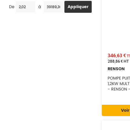
100242
De
à
100246
100248
100249
100250
100251
100252
100253
100255
100256
346,63 €
T
100257
288,86 €
HT
100258
RENSON
100259
100261
POMPE PUI
100262
1,2KW MULT
100263
- RENSON 
100265
100267
100268
100269
Voir
100271
100272
100274