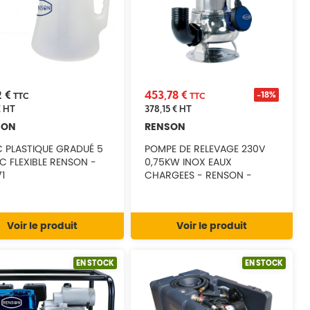
2 €
453,78 €
-18%
TTC
TTC
€
HT
378,15 €
HT
SON
RENSON
 PLASTIQUE GRADUÉ 5
POMPE DE RELEVAGE 230V
EC FLEXIBLE RENSON -
0,75KW INOX EAUX
1
CHARGEES - RENSON -
111080
Voir le produit
Voir le produit
EN STOCK
EN STOCK