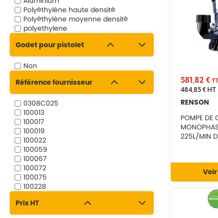
Aluminium
Polyéthylène haute densité
Polyéthylène moyenne densité
polyethylene
Godet pour pistolet
Non
581,82 €
T
Référence fournisseur
484,85 €
HT
RENSON
0308C025
100013
POMPE DE 
100017
MONOPHASE
100019
225L/MIN 
100022
818350
100059
100067
100072
Voir
100075
100228
100229
Prix HT
100238
100240