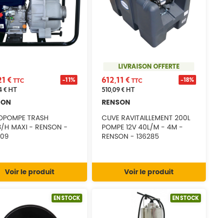
LIVRAISON OFFERTE
21 €
612,11 €
-11%
-18%
TTC
TTC
4 €
HT
510,09 €
HT
SON
RENSON
OPOMPE TRASH
CUVE RAVITAILLEMENT 200L
AXI - RENSON -
POMPE 12V 40L/M - 4M -
09
RENSON - 136285
Voir le produit
Voir le produit
EN STOCK
EN STOCK