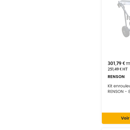
100275
100276
100277
UT58A-17
301,79 €
T
251,49 €
HT
RENSON
Kit enroul
RENSON - 8
Voir