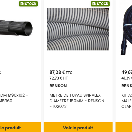
EN STOCK
EN STOCK
87,28 €
49,6
C
TTC
72,73 €
HT
41,39 
RENSON
REN
DM Ø90x102 -
METRE DE TUYAU SPIRALEX
KIT 
815360
DIAMETRE 150MM - RENSON
MALE 
- 102073
CLAP
 le produit
Voir le produit