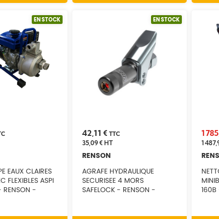
EN STOCK
EN STOCK
42,11 €
1 78
TC
TTC
35,09 €
HT
1 487,
RENSON
REN
 EAUX CLAIRES
AGRAFE HYDRAULIQUE
NETT
C FLEXIBLES ASPI
SECURISEE 4 MORS
MINI
- RENSON -
SAFELOCK - RENSON -
160B
165055
20M 