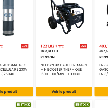
1 221,82 €
483,
-6%
-5%
TC
TTC
1 018,18 €
HT
402,6
RENSON
REN
TS AUTOMATIQUE
NETTOYEUR HAUTE PRESSION
ENRO
ICELLULAIRE 230V
MINIBOOSTER THERMIQUE
GASOI
- 825040
160B - 10L/MIN - FLEXIBLE
EN 3/
10M - RENSON - 142368
 le produit
Voir le produit
EN STOCK
EN STOCK