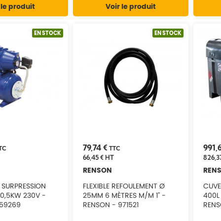
 le produit
Voir le produit
EN STOCK
EN STOCK
79,74 €
991,
TC
TTC
66,45 €
HT
826,3
RENSON
REN
 SURPRESSION
FLEXIBLE REFOULEMENT Ø
CUVE
 0,5KW 230V -
25MM 6 MÈTRES M/M 1'' -
400L
159269
RENSON - 971521
RENS