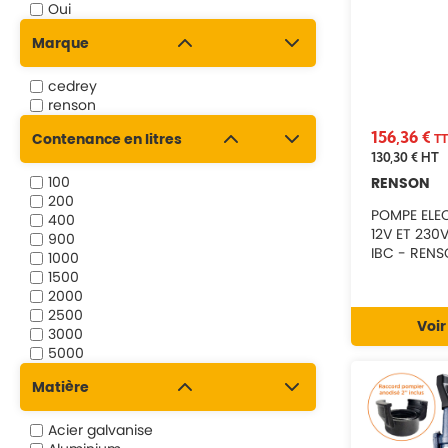
Oui
Marque
cedrey
renson
156,36 €
Contenance en litres
T
130,30 €
HT
100
RENSON
200
POMPE ELE
400
12V ET 230
900
IBC - RENS
1000
1500
2000
2500
Voir
3000
5000
10000
Matière
13000
15000
Acier galvanise