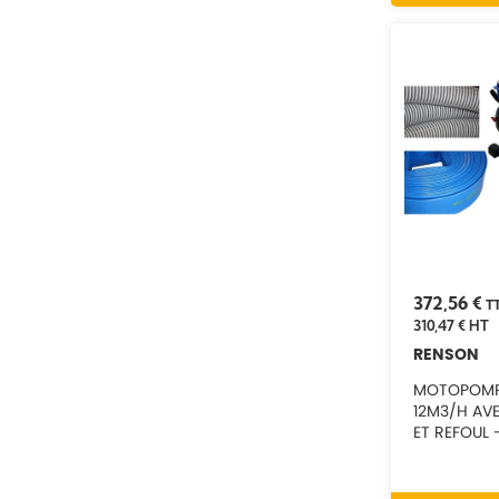
372,56 €
T
310,47 €
HT
RENSON
MOTOPOMPE
12M3/H AVE
ET REFOUL 
817491