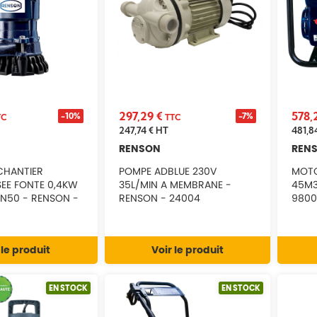
297,29 €
578,
-10%
-7%
TC
TTC
247,74 €
HT
481,8
RENSON
REN
CHANTIER
POMPE ADBLUE 230V
MOT
E FONTE 0,4KW
35L/MIN A MEMBRANE -
45M3/H M
DN50 - RENSON -
RENSON - 24004
9800
 le produit
Voir le produit
EN STOCK
EN STOCK