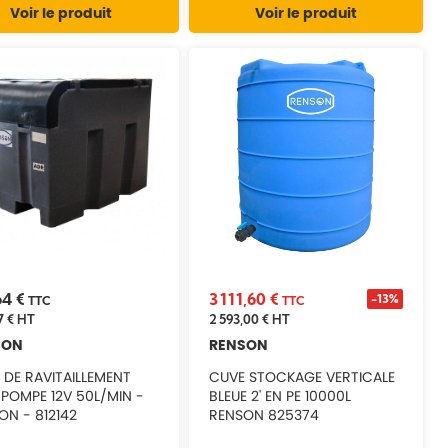
Voir le produit
Voir le produit
64 €
3 111,60 €
-13%
TTC
TTC
7 €
HT
2 593,00 €
HT
SON
RENSON
 DE RAVITAILLEMENT
CUVE STOCKAGE VERTICALE
 POMPE 12V 50L/MIN -
BLEUE 2' EN PE 10000L
ON - 812142
RENSON 825374