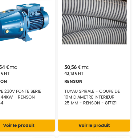
54 €
50,56 €
TTC
TTC
 €
HT
42,13 €
HT
SON
RENSON
E 230V FONTE SERIE
TUYAU SPIRALE - COUPE DE
W - RENSON -
10M DIAMETRE INTERIEUR -
34
25 MM - RENSON - 817121
Voir le produit
Voir le produit