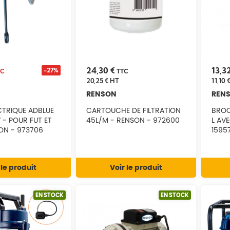
24,30 €
13,3
-27%
TC
TTC
20,25 €
HT
11,10 
RENSON
REN
CTRIQUE ADBLUE
CARTOUCHE DE FILTRATION
BROC
V - POUR FUT ET
45L/M - RENSON - 972600
L AV
ON - 973706
15957
 le produit
Voir le produit
EN STOCK
EN STOCK