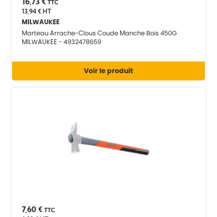
16,73 €
TTC
13,94 €
HT
MILWAUKEE
Marteau Arrache-Clous Coude Manche Bois 450G
MILWAUKEE - 4932478659
Voir le produit
7,60 €
TTC