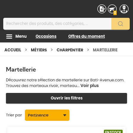
Contenu
0
Menu
Occasions
Offres du moment
ACCUEIL
MÉTIERS
CHARPENTIER
MARTELLERIE
Martellerie
Découvrez notre sélection de martellerie sur Bati-Avenue.com.
Voir plus
Trouvez des marteaux rivoir, marteau...
Ouvrir les filtres
Trier par
EN STOCK