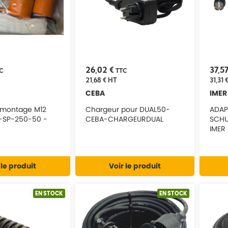
26,02 €
37,5
C
TTC
21,68 €
HT
31,31 
CEBA
IMER
 montage M12
Chargeur pour DUAL50-
ADAP
-SP-250-50 -
CEBA-CHARGEURDUAL
SCHU
IMER
 le produit
Voir le produit
EN STOCK
EN STOCK