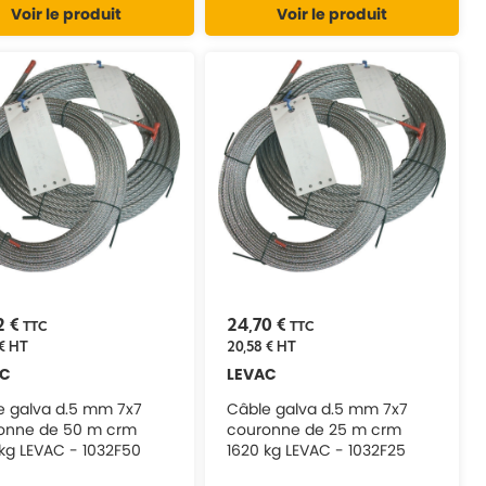
Voir le produit
Voir le produit
2 €
24,70 €
TTC
TTC
€
HT
20,58 €
HT
AC
LEVAC
e galva d.5 mm 7x7
Câble galva d.5 mm 7x7
onne de 50 m crm
couronne de 25 m crm
 kg LEVAC - 1032F50
1620 kg LEVAC - 1032F25