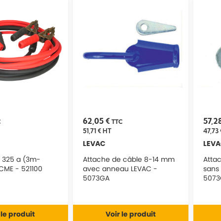
62,05 €
57,2
C
TTC
51,71 €
HT
47,73 
LEVAC
LEV
 325 a (3m-
Attache de câble 8-14 mm
Atta
CME - 521100
avec anneau LEVAC -
sans
5073GA
5073
 le produit
Voir le produit