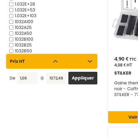
1.032E+28
1.032E+53
1.032E+103
1032A100
1032A25
1032A50
1032B100
1032B25
1032B50
1032C100
4,90 €
TTC
Prix HT
1032C25
4,08 €
HT
1032C50
STILKER
1032D100
De
à
1032D25
Gaine ther
1032D50
noir - Coff
1032F100
STILKER - 
1032F25
1032F50
1032G100
1032G25
Voir
1032G50
19.6013
19.6016