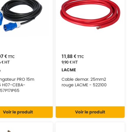
07 €
11,88 €
TTC
TTC
 €
HT
9,90 €
HT
A
LACME
ongateur PRO 15m
Cable demar. 25mm2
5 H07-CEBA-
rouge LACME - 522100
257P17IP65
Voir le produit
Voir le produit