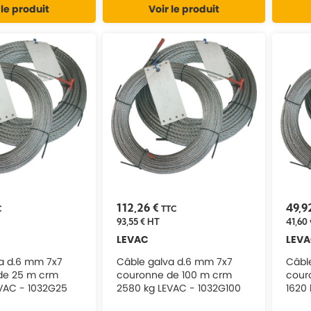
 le produit
Voir le produit
112,26 €
49,9
C
TTC
93,55 €
HT
41,60 
LEVAC
LEV
a d.6 mm 7x7
Câble galva d.6 mm 7x7
Câbl
de 25 m crm
couronne de 100 m crm
cour
VAC - 1032G25
2580 kg LEVAC - 1032G100
1620