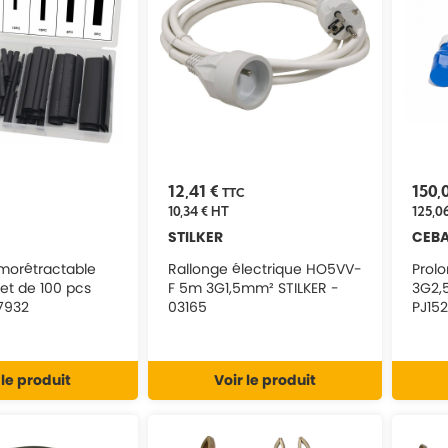
12,41 €
150,
TTC
10,34 €
HT
125,06
STILKER
CEB
morétractable
Rallonge électrique HO5VV-
Prol
ret de 100 pcs
F 5m 3G1,5mm² STILKER -
3G2,
77932
03165
PJ15
 le produit
Voir le produit