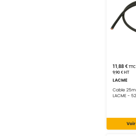
2787
2790
2791
2793
3016
3017
3121
3163
3164
16794
17582
18106
11,88 €
TTC
18107
9,90 €
HT
18109
LACME
18111
3101033
Cable 25m
LACME - 5
Voir