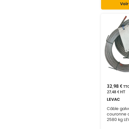
Voir
32,98 €
TT
27,48 €
HT
LEVAC
Câble galv
couronne 
2580 kg LE