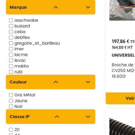
Marque
asschwabe
buisard
ceba
debflex
197,86 €
TT
gregoire_et_barilleau
164,88 €
HT
imer
lacme
UNIVERSEL
levac
Broche de
makita
CV250 M12
rubi
19.6013
sodelec
Couleur
stilker
universel
velamp
Gris Métal
Voir
Jaune
Noir
Classe IP
20