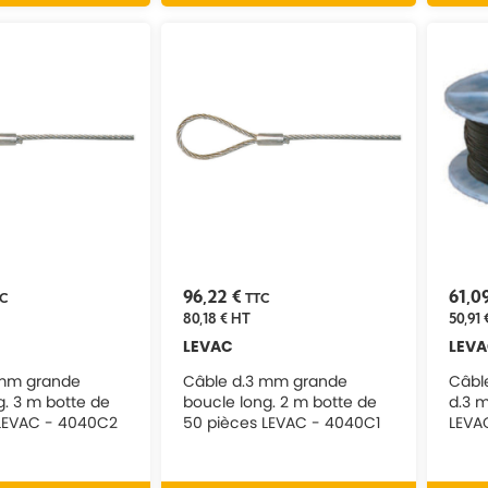
96,22 €
61,0
TC
TTC
80,18 €
HT
50,91 
LEVAC
LEV
 mm grande
Câble d.3 mm grande
Câble
g. 3 m botte de
boucle long. 2 m botte de
d.3 
 LEVAC - 4040C2
50 pièces LEVAC - 4040C1
LEVA