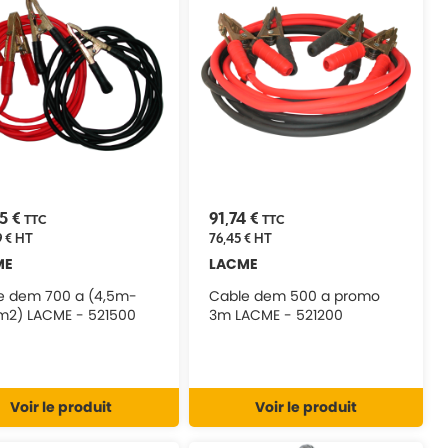
95 €
91,74 €
TTC
TTC
 €
HT
76,45 €
HT
ME
LACME
e dem 700 a (4,5m-
Cable dem 500 a promo
2) LACME - 521500
3m LACME - 521200
Voir le produit
Voir le produit