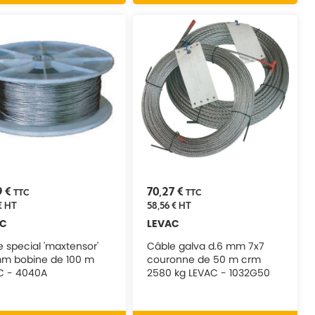
9 €
70,27 €
TTC
TTC
€
HT
58,56 €
HT
AC
LEVAC
 special 'maxtensor'
Câble galva d.6 mm 7x7
mm bobine de 100 m
couronne de 50 m crm
C - 4040A
2580 kg LEVAC - 1032G50