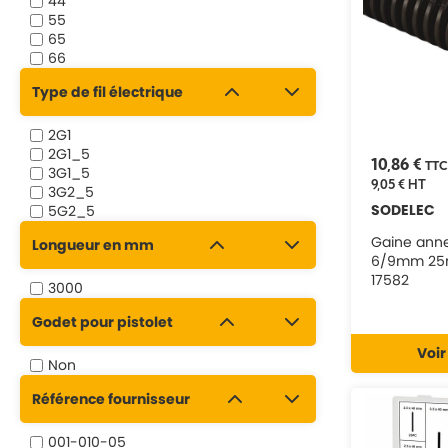
44
55
65
66
Type de fil électrique
2G1
2G1_5
10,86 €
TTC
3G1_5
9,05 €
HT
3G2_5
SODELEC
5G2_5
Gaine ann
Longueur en mm
6/9mm 25
17582
3000
Godet pour pistolet
Voir
Non
Référence fournisseur
001-010-05