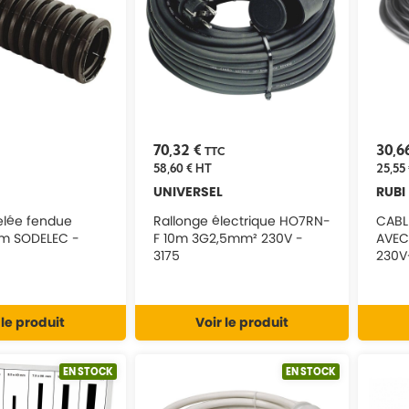
70,32 €
30,6
TTC
58,60 €
HT
25,55 
UNIVERSEL
RUBI
elée fendue
Rallonge électrique HO7RN-
CABL
m SODELEC -
F 10m 3G2,5mm² 230V -
AVEC
3175
230V
 le produit
Voir le produit
EN STOCK
EN STOCK