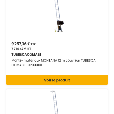
9 257,36 €
TTC
7 714,47 €
HT
TUBESCACOMABI
Monte-matériaux MONTANA 12 m couvreur TUBESCA
COMABI - 0P000101
Voir le produit